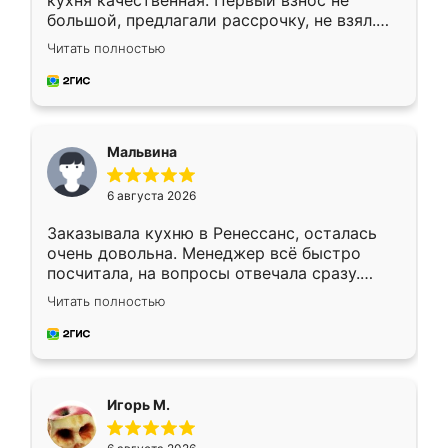
кухня качественная. Первый взнос не
большой, предлагали рассрочку, не взял.
Ждал меньше месяца, сборщик с прямыми
Читать полностью
руками. По цене вышло адекватно.
Рекомендую!
Мальвина
6 августа 2026
Заказывала кухню в Ренессанс, осталась
очень довольна. Менеджер всё быстро
посчитала, на вопросы отвечала сразу.
Замерщик приехал в субботу, подошёл к
Читать полностью
делу со всей ответственностью. Собрали
за день, ребята работали аккуратно, даже
пыли почти не было. Качество отличное,
ящики ходят плавно, ничего не скрипит.
Всё подошло как влитое.
Игорь М.