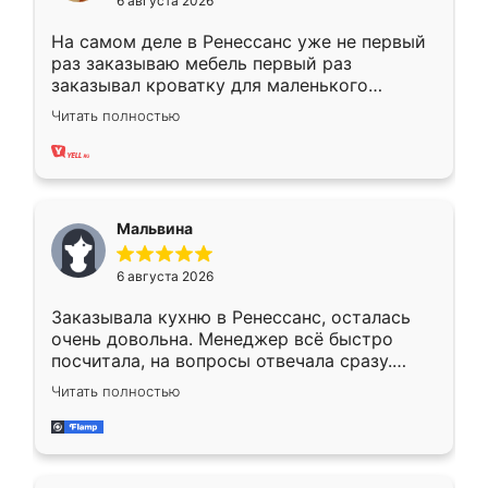
6 августа 2026
На самом деле в Ренессанс уже не первый
раз заказываю мебель первый раз
заказывал кроватку для маленького
ребёнка при его рождении ,во второй раз
Читать полностью
заказал шкаф-купе. По качеству очень
хорошее сборка достаточно быстрая,
также адекватные цены. До этого
сравнивал с разными конкурентами в этом
сегменте ,выбор у конкурентов куда
Мальвина
меньше, здесь же он более разнообразный.
Мне нравится ,если что-то потребуется из
6 августа 2026
мебели буду заказывать только здесь.
Заказывала кухню в Ренессанс, осталась
очень довольна. Менеджер всё быстро
посчитала, на вопросы отвечала сразу.
Замерщик приехал в субботу, подошёл к
Читать полностью
делу со всей ответственностью. Собрали
за день, ребята работали аккуратно, даже
пыли почти не было. Качество отличное,
ящики ходят плавно, ничего не скрипит.