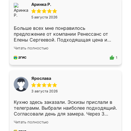
Всё подошло как влитое.
Аринка Р.
5 августа 2026
Больше всех мне понравилось
предложение от компании Ренессанс от
Елены Сергеевой. Подходяшщая цена и
короткие сроки изготовления. Приехавший
Читать полностью
для замера сотрудник Владислав
предложил по моему эскизу самый
1
подходящий вариант шкафа. Немного его
видоизменил, получилось даже лучше, чем
я хотела.
Ярослава
3 августа 2026
Кухню здесь заказали. Эскизы прислали в
телеграмм. Выбрали наиболее подходящий.
Согласовали день для замера. Через 3
недели кухня была уже готова. Остались
Читать полностью
довольны работой. Спасибо Ренессанс