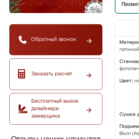
Посмот
Обратный звонок
Матери
патино
Стенова
фотопе
Заказать расчёт
Цвет:
н
Бесплатный вызов
дизайнера-
Сушка д
замерщика
Подъем
Blum (А