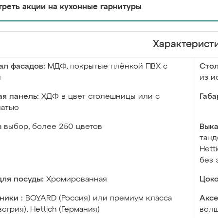
реть акции на кухонные гарнитуры
Характерист
ал фасадов:
МДФ, покрытые плёнкой ПВХ с
Сто
й
из и
я панель:
ХДФ в цвет столешницы или с
Габа
чатью
а выбор, более 250 цветов
Выка
танд
Hett
без 
ля посуды:
Хромированная
Цоко
ники :
BOYARD (Россия) или премиум класса
Аксе
встрия), Hettich (Германия)
волш