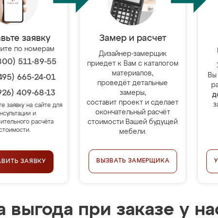
вьте заявку
Замер и расчет
ите по номерам
Дизайнер-замерщик
800) 511-89-55
приедет к Вам с каталогом
материалов,
Вы
495) 665-24-01
проведёт детальные
р
926) 409-68-13
замеры,
д
составит проект и сделает
з
те заявку на сайте для
окончательный расчёт
нсультации и
стоимости Вашей будущей
ительного расчёта
стоимости.
мебели.
ВЫЗВАТЬ ЗАМЕРЩИКА
АВИТЬ ЗАЯВКУ
 выгода при заказе у на