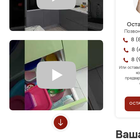
Оста
Позвон
8 (
8 (
8 (
Или оставь
ко
предвар
ОСТ
Ваша