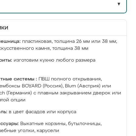
▼
ики
лешница:
пластиковая, толщина 26 мм или 38 мм;
скусственного камня, толщина 38 мм
риты:
изготовим кухню любого размера
тные системы :
ПВШ полного открывания,
ембоксы BOYARD (Россия), Blum (Австрия) или
ich (Германия) с плавным закрыванием дверок или
этой опции
ль:
в цвет фасадов или корпуса
ссуары:
Выкатные корзины, бутылочницы,
ебные уголки, карусели