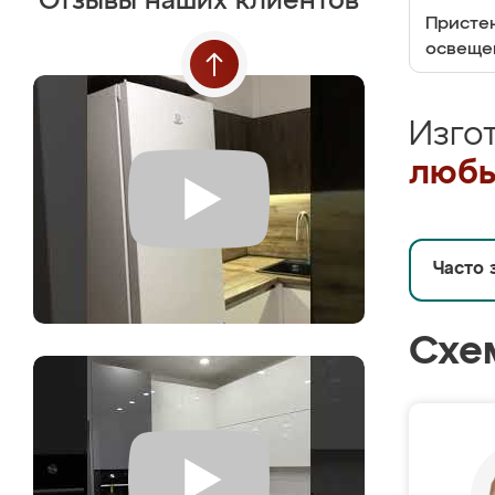
Отзывы наших клиентов
Пристен
освеще
Изго
любы
Часто 
Схе