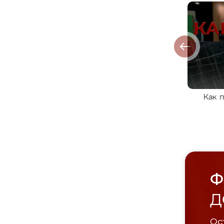
Как 
Ф
Д
Ост