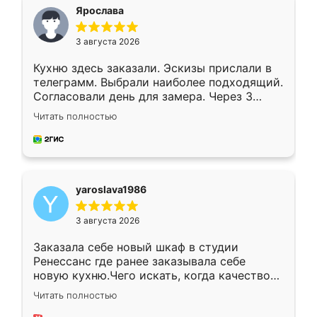
я хотела.
Ярослава
3 августа 2026
Кухню здесь заказали. Эскизы прислали в
телеграмм. Выбрали наиболее подходящий.
Согласовали день для замера. Через 3
недели кухня была уже готова. Остались
Читать полностью
довольны работой. Спасибо Ренессанс
мебель за качественную работу!
yaroslava1986
3 августа 2026
Заказала себе новый шкаф в студии
Ренессанс где ранее заказывала себе
новую кухню.Чего искать, когда качеством
вполне довольна. Служит кухня уже почти
Читать полностью
два года, нареканий нет.