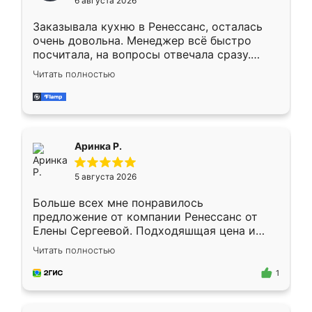
6 августа 2026
мебели буду заказывать только здесь.
Заказывала кухню в Ренессанс, осталась
очень довольна. Менеджер всё быстро
посчитала, на вопросы отвечала сразу.
Замерщик приехал в субботу, подошёл к
Читать полностью
делу со всей ответственностью. Собрали
за день, ребята работали аккуратно, даже
пыли почти не было. Качество отличное,
ящики ходят плавно, ничего не скрипит.
Всё подошло как влитое.
Аринка Р.
5 августа 2026
Больше всех мне понравилось
предложение от компании Ренессанс от
Елены Сергеевой. Подходяшщая цена и
короткие сроки изготовления. Приехавший
Читать полностью
для замера сотрудник Владислав
предложил по моему эскизу самый
1
подходящий вариант шкафа. Немного его
видоизменил, получилось даже лучше, чем