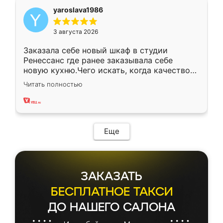
yaroslava1986
3 августа 2026
Заказала себе новый шкаф в студии
Ренессанс где ранее заказывала себе
новую кухню.Чего искать, когда качеством
вполне довольна. Служит кухня уже почти
Читать полностью
два года, нареканий нет.
Еще
ЗАКАЗАТЬ
БЕСПЛАТНОЕ ТАКСИ
ДО НАШЕГО САЛОНА