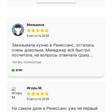
Мальвина
6 августа 2026
Заказывала кухню в Ренессанс, осталась
очень довольна. Менеджер всё быстро
посчитала, на вопросы отвечала сразу.
Замерщик приехал в субботу, подошёл к
Читать полностью
делу со всей ответственностью. Собрали
за день, ребята работали аккуратно, даже
пыли почти не было. Качество отличное,
ящики ходят плавно, ничего не скрипит.
Всё подошло как влитое.
Игорь М.
6 августа 2026
На самом деле в Ренессанс уже не первый