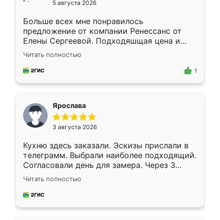
5 августа 2026
Больше всех мне понравилось
предложение от компании Ренессанс от
Елены Сергеевой. Подходяшщая цена и
короткие сроки изготовления. Приехавший
Читать полностью
для замера сотрудник Владислав
предложил по моему эскизу самый
1
подходящий вариант шкафа. Немного его
видоизменил, получилось даже лучше, чем
я хотела.
Ярослава
3 августа 2026
Кухню здесь заказали. Эскизы прислали в
телеграмм. Выбрали наиболее подходящий.
Согласовали день для замера. Через 3
недели кухня была уже готова. Остались
Читать полностью
довольны работой. Спасибо Ренессанс
мебель за качественную работу!