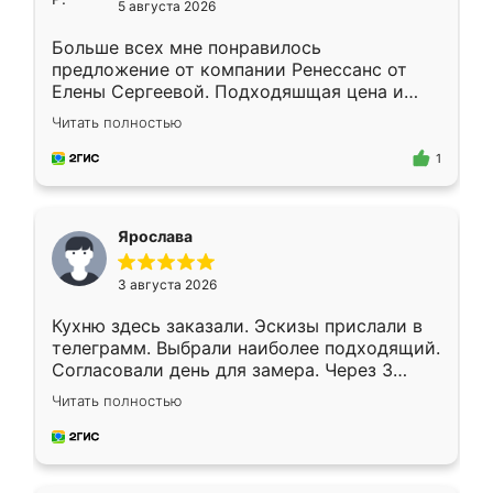
5 августа 2026
Больше всех мне понравилось
предложение от компании Ренессанс от
Елены Сергеевой. Подходяшщая цена и
короткие сроки изготовления. Приехавший
Читать полностью
для замера сотрудник Владислав
предложил по моему эскизу самый
1
подходящий вариант шкафа. Немного его
видоизменил, получилось даже лучше, чем
я хотела.
Ярослава
3 августа 2026
Кухню здесь заказали. Эскизы прислали в
телеграмм. Выбрали наиболее подходящий.
Согласовали день для замера. Через 3
недели кухня была уже готова. Остались
Читать полностью
довольны работой. Спасибо Ренессанс
мебель за качественную работу!