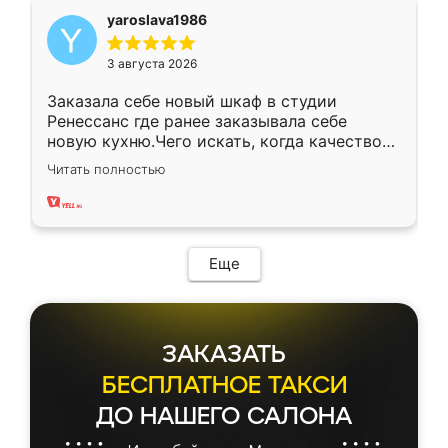
yaroslava1986
3 августа 2026
Заказала себе новый шкаф в студии
Ренессанс где ранее заказывала себе
новую кухню.Чего искать, когда качеством
вполне довольна. Служит кухня уже почти
Читать полностью
два года, нареканий нет.
Еще
ЗАКАЗАТЬ
БЕСПЛАТНОЕ ТАКСИ
ДО НАШЕГО САЛОНА