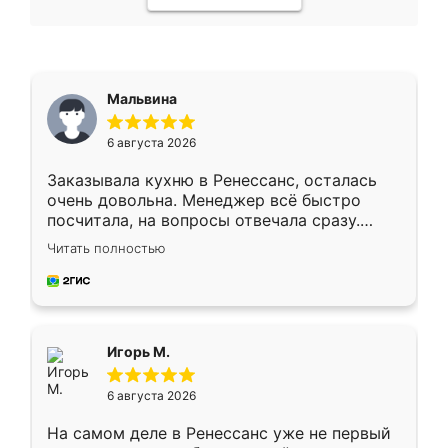
Мальвина
6 августа 2026
Заказывала кухню в Ренессанс, осталась
очень довольна. Менеджер всё быстро
посчитала, на вопросы отвечала сразу.
Замерщик приехал в субботу, подошёл к
Читать полностью
делу со всей ответственностью. Собрали
за день, ребята работали аккуратно, даже
пыли почти не было. Качество отличное,
ящики ходят плавно, ничего не скрипит.
Всё подошло как влитое.
Игорь М.
6 августа 2026
На самом деле в Ренессанс уже не первый