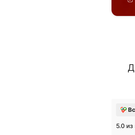
Д
Вс
5.0
из 