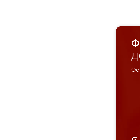
Ф
Д
Ост