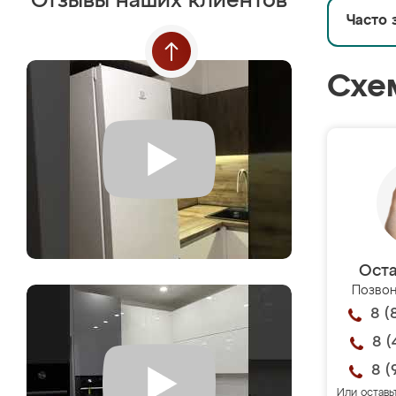
Отзывы наших клиентов
Часто 
Схе
Оста
Позвон
8 (
8 (
8 (
Или оставь