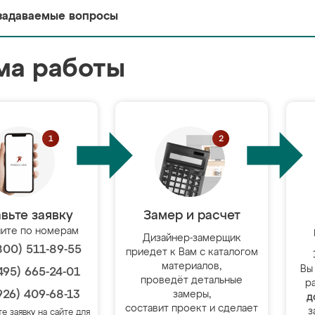
задаваемые вопросы
ма работы
вьте заявку
Замер и расчет
ите по номерам
Дизайнер-замерщик
800) 511-89-55
приедет к Вам с каталогом
материалов,
Вы
495) 665-24-01
проведёт детальные
р
926) 409-68-13
замеры,
д
составит проект и сделает
з
те заявку на сайте для