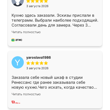
3 августа 2026
Кухню здесь заказали. Эскизы прислали в
телеграмм. Выбрали наиболее подходящий.
Согласовали день для замера. Через 3
недели кухня была уже готова. Остались
Читать полностью
довольны работой. Спасибо Ренессанс
мебель за качественную работу!
yaroslava1986
3 августа 2026
Заказала себе новый шкаф в студии
Ренессанс где ранее заказывала себе
новую кухню.Чего искать, когда качеством
вполне довольна. Служит кухня уже почти
Читать полностью
два года, нареканий нет.