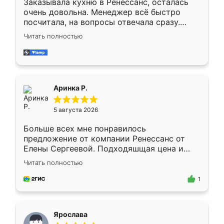
Заказывала кухню в Ренессанс, осталась
очень довольна. Менеджер всё быстро
посчитала, на вопросы отвечала сразу.
Замерщик приехал в субботу, подошёл к
Читать полностью
делу со всей ответственностью. Собрали
за день, ребята работали аккуратно, даже
пыли почти не было. Качество отличное,
ящики ходят плавно, ничего не скрипит.
Всё подошло как влитое.
Аринка Р.
5 августа 2026
Больше всех мне понравилось
предложение от компании Ренессанс от
Елены Сергеевой. Подходяшщая цена и
короткие сроки изготовления. Приехавший
Читать полностью
для замера сотрудник Владислав
предложил по моему эскизу самый
1
подходящий вариант шкафа. Немного его
видоизменил, получилось даже лучше, чем
я хотела.
Ярослава