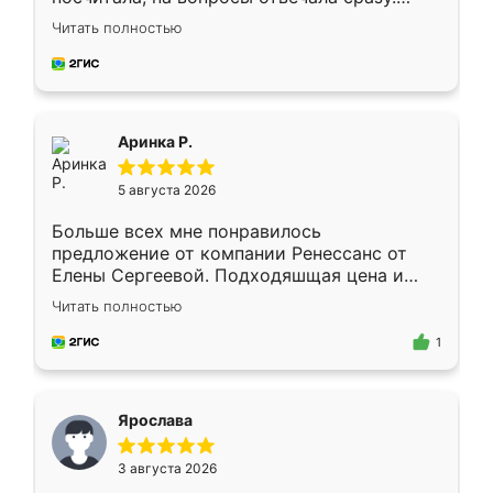
Замерщик приехал в субботу, подошёл к
Читать полностью
делу со всей ответственностью. Собрали
за день, ребята работали аккуратно, даже
пыли почти не было. Качество отличное,
ящики ходят плавно, ничего не скрипит.
Всё подошло как влитое.
Аринка Р.
5 августа 2026
Больше всех мне понравилось
предложение от компании Ренессанс от
Елены Сергеевой. Подходяшщая цена и
короткие сроки изготовления. Приехавший
Читать полностью
для замера сотрудник Владислав
предложил по моему эскизу самый
1
подходящий вариант шкафа. Немного его
видоизменил, получилось даже лучше, чем
я хотела.
Ярослава
3 августа 2026