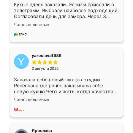
Кухню здесь заказали. Эскизы прислали в
телеграмм. Выбрали наиболее подходящий.
Согласовали день для замера. Через 3
недели кухня была уже готова. Остались
Читать полностью
довольны работой. Спасибо Ренессанс
мебель за качественную работу!
yaroslava1986
3 августа 2026
Заказала себе новый шкаф в студии
Ренессанс где ранее заказывала себе
новую кухню.Чего искать, когда качеством
вполне довольна. Служит кухня уже почти
Читать полностью
два года, нареканий нет.
Ярослава