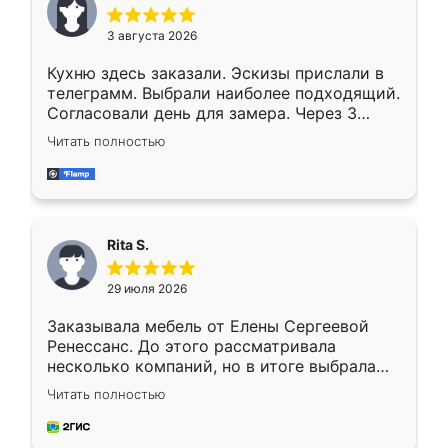
3 августа 2026
Кухню здесь заказали. Эскизы прислали в
телеграмм. Выбрали наиболее подходящий.
Согласовали день для замера. Через 3
недели кухня была уже готова. Остались
Читать полностью
довольны работой. Спасибо Ренессанс
мебель за качественную работу!
Rita S.
29 июля 2026
Заказывала мебель от Елены Сергеевой
Ренессанс. До этого рассматривала
несколько компаний, но в итоге выбрала
эту. Сначала обговорили условия, потом
Читать полностью
приехал замерщик, всё спокойно объяснил
и снял размеры. Изготовили в срок, с
доставкой тоже никаких проблем не