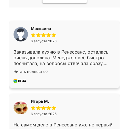
Мальвина
6 августа 2026
Заказывала кухню в Ренессанс, осталась
очень довольна. Менеджер всё быстро
посчитала, на вопросы отвечала сразу.
Замерщик приехал в субботу, подошёл к
Читать полностью
делу со всей ответственностью. Собрали
за день, ребята работали аккуратно, даже
пыли почти не было. Качество отличное,
ящики ходят плавно, ничего не скрипит.
Всё подошло как влитое.
Игорь М.
6 августа 2026
На самом деле в Ренессанс уже не первый