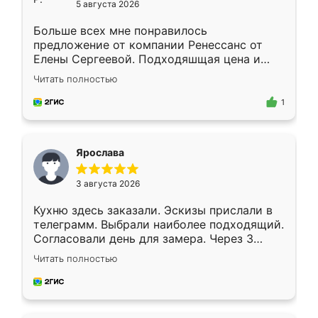
5 августа 2026
Больше всех мне понравилось
предложение от компании Ренессанс от
Елены Сергеевой. Подходяшщая цена и
короткие сроки изготовления. Приехавший
Читать полностью
для замера сотрудник Владислав
предложил по моему эскизу самый
1
подходящий вариант шкафа. Немного его
видоизменил, получилось даже лучше, чем
я хотела.
Ярослава
3 августа 2026
Кухню здесь заказали. Эскизы прислали в
телеграмм. Выбрали наиболее подходящий.
Согласовали день для замера. Через 3
недели кухня была уже готова. Остались
Читать полностью
довольны работой. Спасибо Ренессанс
мебель за качественную работу!