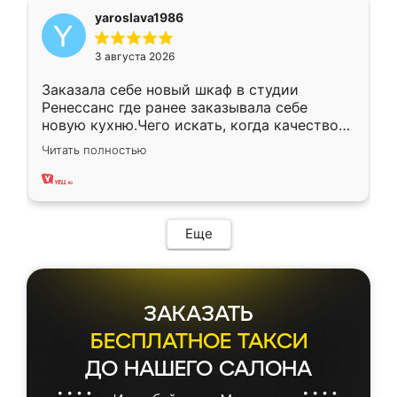
yaroslava1986
3 августа 2026
Заказала себе новый шкаф в студии
Ренессанс где ранее заказывала себе
новую кухню.Чего искать, когда качеством
вполне довольна. Служит кухня уже почти
Читать полностью
два года, нареканий нет.
Еще
ЗАКАЗАТЬ
БЕСПЛАТНОЕ ТАКСИ
ДО НАШЕГО САЛОНА