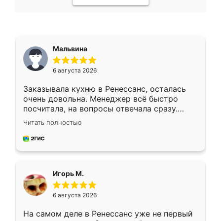
Мальвина
6 августа 2026
Заказывала кухню в Ренессанс, осталась
очень довольна. Менеджер всё быстро
посчитала, на вопросы отвечала сразу.
Замерщик приехал в субботу, подошёл к
Читать полностью
делу со всей ответственностью. Собрали
за день, ребята работали аккуратно, даже
пыли почти не было. Качество отличное,
ящики ходят плавно, ничего не скрипит.
Всё подошло как влитое.
Игорь М.
6 августа 2026
На самом деле в Ренессанс уже не первый