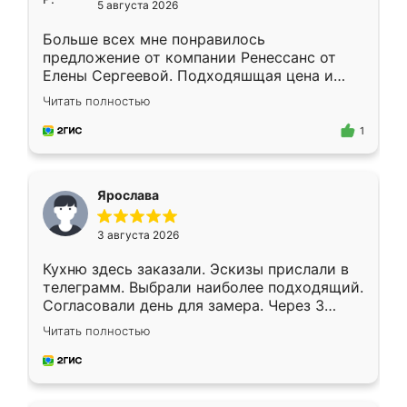
5 августа 2026
Больше всех мне понравилось
предложение от компании Ренессанс от
Елены Сергеевой. Подходяшщая цена и
короткие сроки изготовления. Приехавший
Читать полностью
для замера сотрудник Владислав
предложил по моему эскизу самый
1
подходящий вариант шкафа. Немного его
видоизменил, получилось даже лучше, чем
я хотела.
Ярослава
3 августа 2026
Кухню здесь заказали. Эскизы прислали в
телеграмм. Выбрали наиболее подходящий.
Согласовали день для замера. Через 3
недели кухня была уже готова. Остались
Читать полностью
довольны работой. Спасибо Ренессанс
мебель за качественную работу!