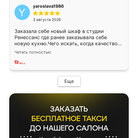
yaroslava1986
3 августа 2026
Заказала себе новый шкаф в студии
Ренессанс где ранее заказывала себе
новую кухню.Чего искать, когда качеством
вполне довольна. Служит кухня уже почти
Читать полностью
два года, нареканий нет.
Еще
ЗАКАЗАТЬ
БЕСПЛАТНОЕ ТАКСИ
ДО НАШЕГО САЛОНА