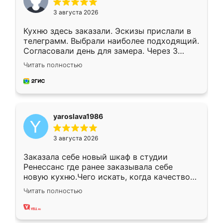
3 августа 2026
Кухню здесь заказали. Эскизы прислали в
телеграмм. Выбрали наиболее подходящий.
Согласовали день для замера. Через 3
недели кухня была уже готова. Остались
Читать полностью
довольны работой. Спасибо Ренессанс
мебель за качественную работу!
yaroslava1986
3 августа 2026
Заказала себе новый шкаф в студии
Ренессанс где ранее заказывала себе
новую кухню.Чего искать, когда качеством
вполне довольна. Служит кухня уже почти
Читать полностью
два года, нареканий нет.