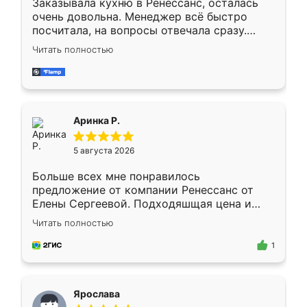
Заказывала кухню в Ренессанс, осталась
очень довольна. Менеджер всё быстро
посчитала, на вопросы отвечала сразу.
Замерщик приехал в субботу, подошёл к
Читать полностью
делу со всей ответственностью. Собрали
за день, ребята работали аккуратно, даже
пыли почти не было. Качество отличное,
ящики ходят плавно, ничего не скрипит.
Всё подошло как влитое.
Аринка Р.
5 августа 2026
Больше всех мне понравилось
предложение от компании Ренессанс от
Елены Сергеевой. Подходяшщая цена и
короткие сроки изготовления. Приехавший
Читать полностью
для замера сотрудник Владислав
предложил по моему эскизу самый
1
подходящий вариант шкафа. Немного его
видоизменил, получилось даже лучше, чем
я хотела.
Ярослава