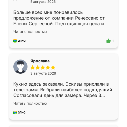
5 августа 2026
Больше всех мне понравилось
предложение от компании Ренессанс от
Елены Сергеевой. Подходяшщая цена и
короткие сроки изготовления. Приехавший
Читать полностью
для замера сотрудник Владислав
предложил по моему эскизу самый
1
подходящий вариант шкафа. Немного его
видоизменил, получилось даже лучше, чем
я хотела.
Ярослава
3 августа 2026
Кухню здесь заказали. Эскизы прислали в
телеграмм. Выбрали наиболее подходящий.
Согласовали день для замера. Через 3
недели кухня была уже готова. Остались
Читать полностью
довольны работой. Спасибо Ренессанс
мебель за качественную работу!