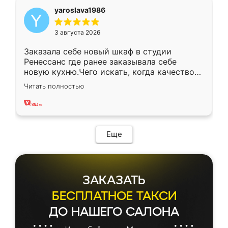
yaroslava1986
3 августа 2026
Заказала себе новый шкаф в студии
Ренессанс где ранее заказывала себе
новую кухню.Чего искать, когда качеством
вполне довольна. Служит кухня уже почти
Читать полностью
два года, нареканий нет.
Еще
ЗАКАЗАТЬ
БЕСПЛАТНОЕ ТАКСИ
ДО НАШЕГО САЛОНА