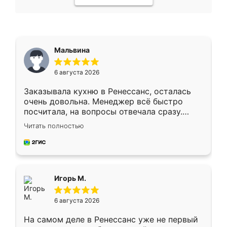
Мальвина
6 августа 2026
Заказывала кухню в Ренессанс, осталась
очень довольна. Менеджер всё быстро
посчитала, на вопросы отвечала сразу.
Замерщик приехал в субботу, подошёл к
Читать полностью
делу со всей ответственностью. Собрали
за день, ребята работали аккуратно, даже
пыли почти не было. Качество отличное,
ящики ходят плавно, ничего не скрипит.
Всё подошло как влитое.
Игорь М.
6 августа 2026
На самом деле в Ренессанс уже не первый