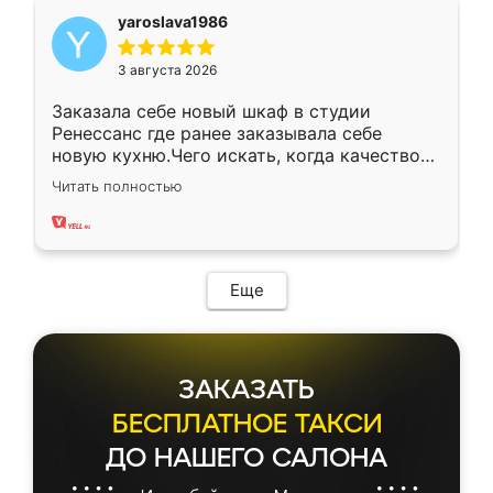
yaroslava1986
3 августа 2026
Заказала себе новый шкаф в студии
Ренессанс где ранее заказывала себе
новую кухню.Чего искать, когда качеством
вполне довольна. Служит кухня уже почти
Читать полностью
два года, нареканий нет.
Еще
ЗАКАЗАТЬ
БЕСПЛАТНОЕ ТАКСИ
ДО НАШЕГО САЛОНА