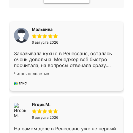
Мальвина
6 августа 2026
Заказывала кухню в Ренессанс, осталась
очень довольна. Менеджер всё быстро
посчитала, на вопросы отвечала сразу.
Замерщик приехал в субботу, подошёл к
Читать полностью
делу со всей ответственностью. Собрали
за день, ребята работали аккуратно, даже
пыли почти не было. Качество отличное,
ящики ходят плавно, ничего не скрипит.
Всё подошло как влитое.
Игорь М.
6 августа 2026
На самом деле в Ренессанс уже не первый