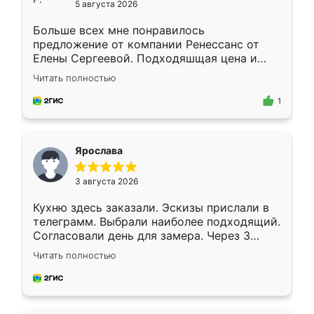
5 августа 2026
Больше всех мне понравилось
предложение от компании Ренессанс от
Елены Сергеевой. Подходяшщая цена и
короткие сроки изготовления. Приехавший
Читать полностью
для замера сотрудник Владислав
предложил по моему эскизу самый
1
подходящий вариант шкафа. Немного его
видоизменил, получилось даже лучше, чем
я хотела.
Ярослава
3 августа 2026
Кухню здесь заказали. Эскизы прислали в
телеграмм. Выбрали наиболее подходящий.
Согласовали день для замера. Через 3
недели кухня была уже готова. Остались
Читать полностью
довольны работой. Спасибо Ренессанс
мебель за качественную работу!