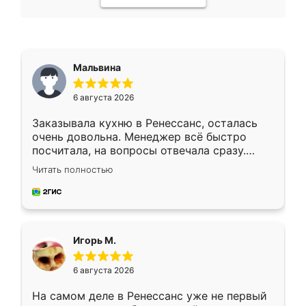
Мальвина
6 августа 2026
Заказывала кухню в Ренессанс, осталась
очень довольна. Менеджер всё быстро
посчитала, на вопросы отвечала сразу.
Замерщик приехал в субботу, подошёл к
Читать полностью
делу со всей ответственностью. Собрали
за день, ребята работали аккуратно, даже
пыли почти не было. Качество отличное,
ящики ходят плавно, ничего не скрипит.
Всё подошло как влитое.
Игорь М.
6 августа 2026
На самом деле в Ренессанс уже не первый