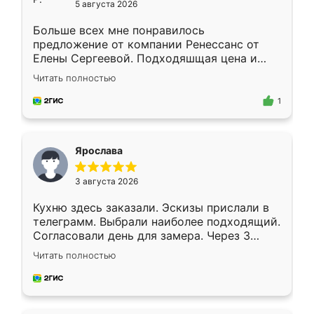
5 августа 2026
Больше всех мне понравилось
предложение от компании Ренессанс от
Елены Сергеевой. Подходяшщая цена и
короткие сроки изготовления. Приехавший
Читать полностью
для замера сотрудник Владислав
предложил по моему эскизу самый
1
подходящий вариант шкафа. Немного его
видоизменил, получилось даже лучше, чем
я хотела.
Ярослава
3 августа 2026
Кухню здесь заказали. Эскизы прислали в
телеграмм. Выбрали наиболее подходящий.
Согласовали день для замера. Через 3
недели кухня была уже готова. Остались
Читать полностью
довольны работой. Спасибо Ренессанс
мебель за качественную работу!