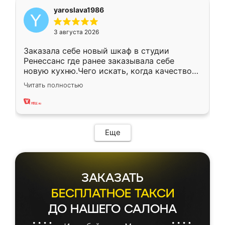
yaroslava1986
3 августа 2026
Заказала себе новый шкаф в студии
Ренессанс где ранее заказывала себе
новую кухню.Чего искать, когда качеством
вполне довольна. Служит кухня уже почти
Читать полностью
два года, нареканий нет.
Еще
ЗАКАЗАТЬ
БЕСПЛАТНОЕ ТАКСИ
ДО НАШЕГО САЛОНА