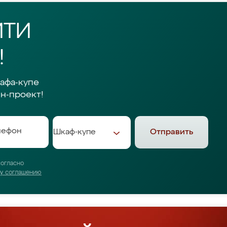
ЙТИ
!
афа-купе
н-проект!
Отправить
согласно
му соглашению