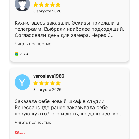
3 августа 2026
Кухню здесь заказали. Эскизы прислали в
телеграмм. Выбрали наиболее подходящий.
Согласовали день для замера. Через 3
недели кухня была уже готова. Остались
Читать полностью
довольны работой. Спасибо Ренессанс
мебель за качественную работу!
yaroslava1986
3 августа 2026
Заказала себе новый шкаф в студии
Ренессанс где ранее заказывала себе
новую кухню.Чего искать, когда качеством
вполне довольна. Служит кухня уже почти
Читать полностью
два года, нареканий нет.