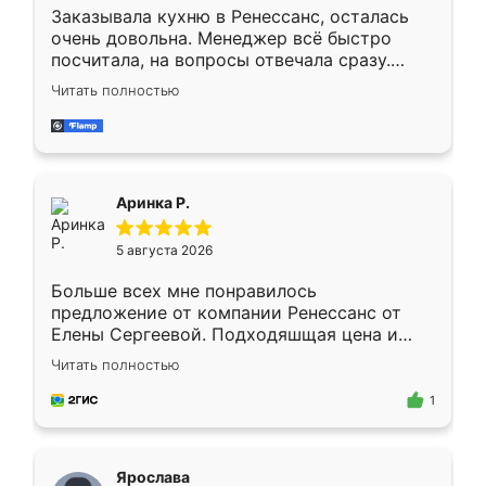
Заказывала кухню в Ренессанс, осталась
очень довольна. Менеджер всё быстро
посчитала, на вопросы отвечала сразу.
Замерщик приехал в субботу, подошёл к
Читать полностью
делу со всей ответственностью. Собрали
за день, ребята работали аккуратно, даже
пыли почти не было. Качество отличное,
ящики ходят плавно, ничего не скрипит.
Всё подошло как влитое.
Аринка Р.
5 августа 2026
Больше всех мне понравилось
предложение от компании Ренессанс от
Елены Сергеевой. Подходяшщая цена и
короткие сроки изготовления. Приехавший
Читать полностью
для замера сотрудник Владислав
предложил по моему эскизу самый
1
подходящий вариант шкафа. Немного его
видоизменил, получилось даже лучше, чем
я хотела.
Ярослава