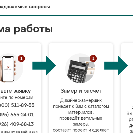
задаваемые вопросы
ма работы
вьте заявку
Замер и расчет
ите по номерам
Дизайнер-замерщик
800) 511-89-55
приедет к Вам с каталогом
материалов,
Вы
495) 665-24-01
проведёт детальные
р
926) 409-68-13
замеры,
д
составит проект и сделает
з
те заявку на сайте для