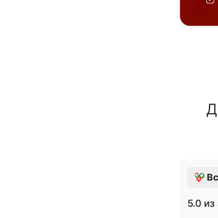
Д
Вс
5.0
из 