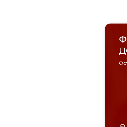
Ф
Д
Ост