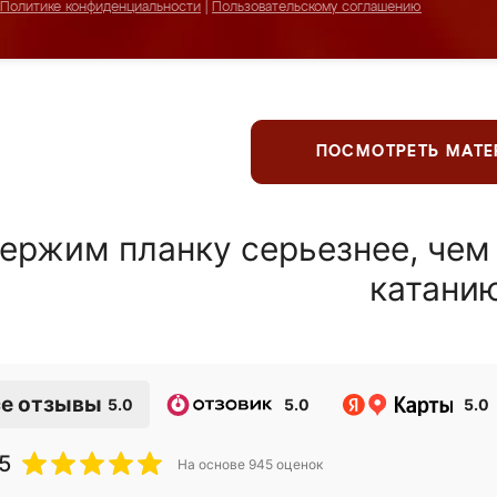
Политике конфиденциальности
|
Пользовательскому соглашению
ПОСМОТРЕТЬ МАТ
ержим планку серьезнее, чем
катани
е отзывы
5.0
5.0
5.0
5
На основе
945
оценок