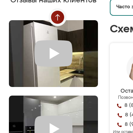
Отзывы наших клиентов
Часто 
Схе
Оста
Позвон
8 (
8 (
8 (
Или оставь