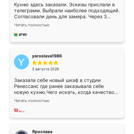
Кухню здесь заказали. Эскизы прислали в
телеграмм. Выбрали наиболее подходящий.
Согласовали день для замера. Через 3
недели кухня была уже готова. Остались
Читать полностью
довольны работой. Спасибо Ренессанс
мебель за качественную работу!
yaroslava1986
3 августа 2026
Заказала себе новый шкаф в студии
Ренессанс где ранее заказывала себе
новую кухню.Чего искать, когда качеством
вполне довольна. Служит кухня уже почти
Читать полностью
два года, нареканий нет.
Ярослава