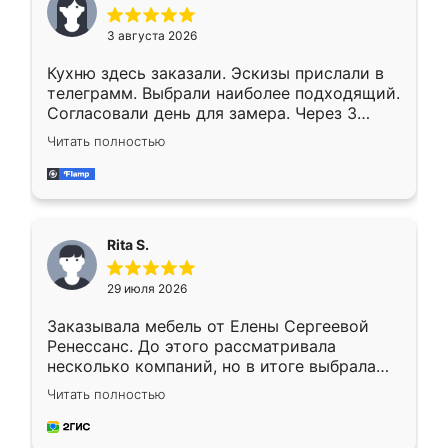
3 августа 2026
Кухню здесь заказали. Эскизы прислали в
телеграмм. Выбрали наиболее подходящий.
Согласовали день для замера. Через 3
недели кухня была уже готова. Остались
Читать полностью
довольны работой. Спасибо Ренессанс
мебель за качественную работу!
Rita S.
29 июля 2026
Заказывала мебель от Елены Сергеевой
Ренессанс. До этого рассматривала
несколько компаний, но в итоге выбрала
эту. Сначала обговорили условия, потом
Читать полностью
приехал замерщик, всё спокойно объяснил
и снял размеры. Изготовили в срок, с
доставкой тоже никаких проблем не