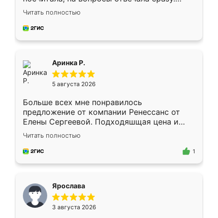
Замерщик приехал в субботу, подошёл к
Читать полностью
делу со всей ответственностью. Собрали
за день, ребята работали аккуратно, даже
пыли почти не было. Качество отличное,
ящики ходят плавно, ничего не скрипит.
Всё подошло как влитое.
Аринка Р.
5 августа 2026
Больше всех мне понравилось
предложение от компании Ренессанс от
Елены Сергеевой. Подходяшщая цена и
короткие сроки изготовления. Приехавший
Читать полностью
для замера сотрудник Владислав
предложил по моему эскизу самый
1
подходящий вариант шкафа. Немного его
видоизменил, получилось даже лучше, чем
я хотела.
Ярослава
3 августа 2026