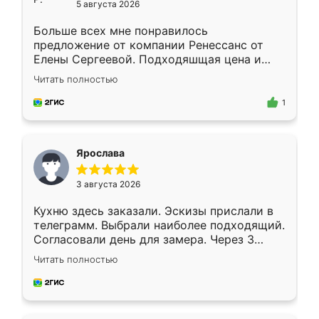
5 августа 2026
Больше всех мне понравилось
предложение от компании Ренессанс от
Елены Сергеевой. Подходяшщая цена и
короткие сроки изготовления. Приехавший
Читать полностью
для замера сотрудник Владислав
предложил по моему эскизу самый
1
подходящий вариант шкафа. Немного его
видоизменил, получилось даже лучше, чем
я хотела.
Ярослава
3 августа 2026
Кухню здесь заказали. Эскизы прислали в
телеграмм. Выбрали наиболее подходящий.
Согласовали день для замера. Через 3
недели кухня была уже готова. Остались
Читать полностью
довольны работой. Спасибо Ренессанс
мебель за качественную работу!