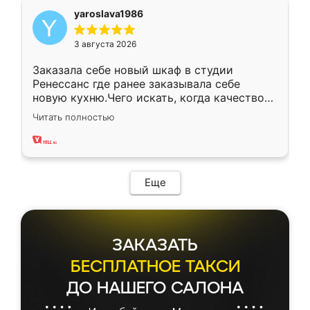
yaroslava1986
3 августа 2026
Заказала себе новый шкаф в студии
Ренессанс где ранее заказывала себе
новую кухню.Чего искать, когда качеством
вполне довольна. Служит кухня уже почти
Читать полностью
два года, нареканий нет.
Еще
ЗАКАЗАТЬ
БЕСПЛАТНОЕ ТАКСИ
ДО НАШЕГО САЛОНА