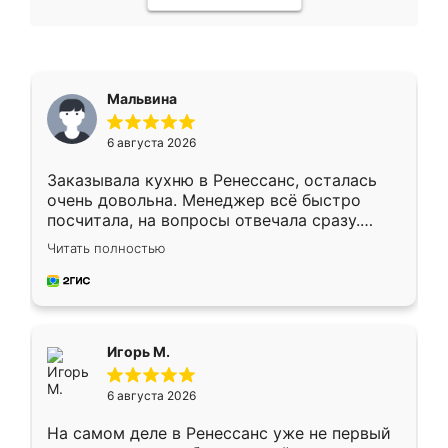
Мальвина
6 августа 2026
Заказывала кухню в Ренессанс, осталась
очень довольна. Менеджер всё быстро
посчитала, на вопросы отвечала сразу.
Замерщик приехал в субботу, подошёл к
Читать полностью
делу со всей ответственностью. Собрали
за день, ребята работали аккуратно, даже
пыли почти не было. Качество отличное,
ящики ходят плавно, ничего не скрипит.
Всё подошло как влитое.
Игорь М.
6 августа 2026
На самом деле в Ренессанс уже не первый