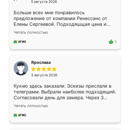
5 августа 2026
Больше всех мне понравилось
предложение от компании Ренессанс от
Елены Сергеевой. Подходяшщая цена и
короткие сроки изготовления. Приехавший
Читать полностью
для замера сотрудник Владислав
предложил по моему эскизу самый
1
подходящий вариант шкафа. Немного его
видоизменил, получилось даже лучше, чем
я хотела.
Ярослава
3 августа 2026
Кухню здесь заказали. Эскизы прислали в
телеграмм. Выбрали наиболее подходящий.
Согласовали день для замера. Через 3
недели кухня была уже готова. Остались
Читать полностью
довольны работой. Спасибо Ренессанс
мебель за качественную работу!