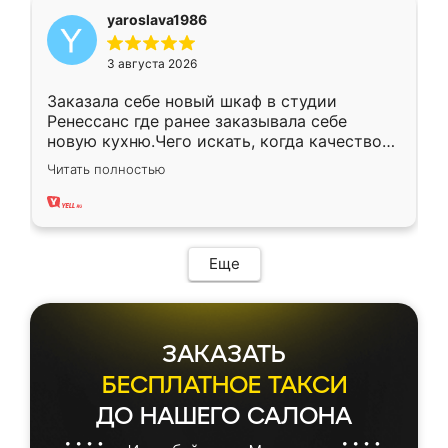
yaroslava1986
3 августа 2026
Заказала себе новый шкаф в студии
Ренессанс где ранее заказывала себе
новую кухню.Чего искать, когда качеством
вполне довольна. Служит кухня уже почти
Читать полностью
два года, нареканий нет.
Еще
ЗАКАЗАТЬ
БЕСПЛАТНОЕ ТАКСИ
ДО НАШЕГО САЛОНА