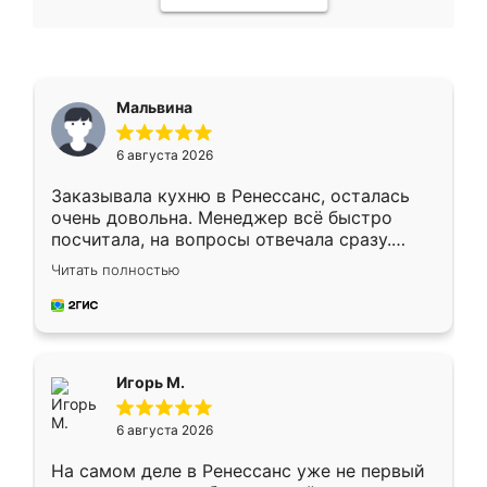
Мальвина
6 августа 2026
Заказывала кухню в Ренессанс, осталась
очень довольна. Менеджер всё быстро
посчитала, на вопросы отвечала сразу.
Замерщик приехал в субботу, подошёл к
Читать полностью
делу со всей ответственностью. Собрали
за день, ребята работали аккуратно, даже
пыли почти не было. Качество отличное,
ящики ходят плавно, ничего не скрипит.
Всё подошло как влитое.
Игорь М.
6 августа 2026
На самом деле в Ренессанс уже не первый