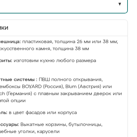
▼
ики
лешница:
пластиковая, толщина 26 мм или 38 мм;
скусственного камня, толщина 38 мм
риты:
изготовим кухню любого размера
тные системы :
ПВШ полного открывания,
ембоксы BOYARD (Россия), Blum (Австрия) или
ich (Германия) с плавным закрыванием дверок или
этой опции
ль:
в цвет фасадов или корпуса
ссуары:
Выкатные корзины, бутылочницы,
ебные уголки, карусели