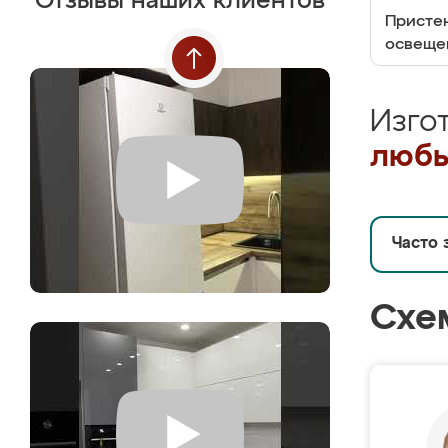
Отзывы наших клиентов
Пристен
освеще
Изго
любы
Часто 
Схе