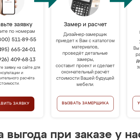
вьте заявку
Замер и расчет
ите по номерам
Дизайнер-замерщик
800) 511-89-55
приедет к Вам с каталогом
материалов,
Вы
495) 665-24-01
проведёт детальные
р
926) 409-68-13
замеры,
д
составит проект и сделает
з
те заявку на сайте для
окончательный расчёт
нсультации и
стоимости Вашей будущей
ительного расчёта
стоимости.
мебели.
ВЫЗВАТЬ ЗАМЕРЩИКА
АВИТЬ ЗАЯВКУ
 выгода при заказе у на