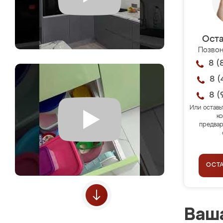
Оста
Позвон
8 (
8 (
8 (
Или оставь
ко
предвар
ОСТ
Ваша