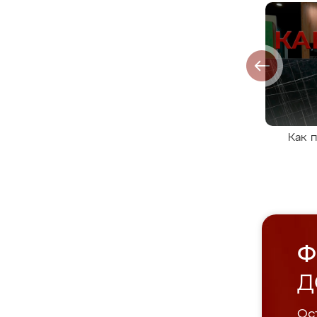
Как 
Ф
Д
Ост