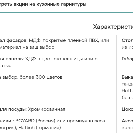
реть акции на кухонные гарнитуры
Характерист
ал фасадов:
МДФ, покрытые плёнкой ПВХ, или
Сто
материал на ваш выбор
из и
я панель:
ХДФ в цвет столешницы или с
Габа
чатью
а выбор, более 300 цветов
Выка
танд
Hett
без 
ля посуды:
Хромированная
Цоко
ники :
BOYARD (Россия) или премиум класса
Аксе
встрия), Hettich (Германия)
волш