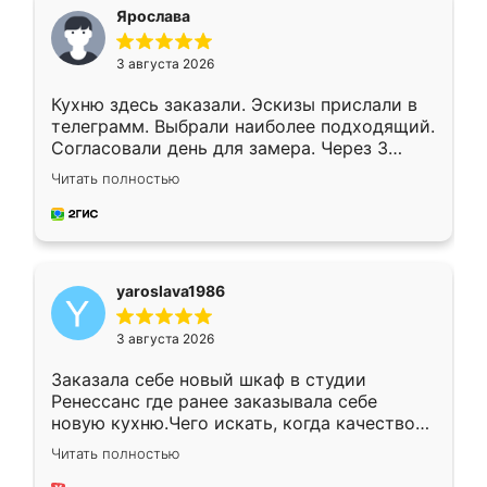
я хотела.
Ярослава
3 августа 2026
Кухню здесь заказали. Эскизы прислали в
телеграмм. Выбрали наиболее подходящий.
Согласовали день для замера. Через 3
недели кухня была уже готова. Остались
Читать полностью
довольны работой. Спасибо Ренессанс
мебель за качественную работу!
yaroslava1986
3 августа 2026
Заказала себе новый шкаф в студии
Ренессанс где ранее заказывала себе
новую кухню.Чего искать, когда качеством
вполне довольна. Служит кухня уже почти
Читать полностью
два года, нареканий нет.