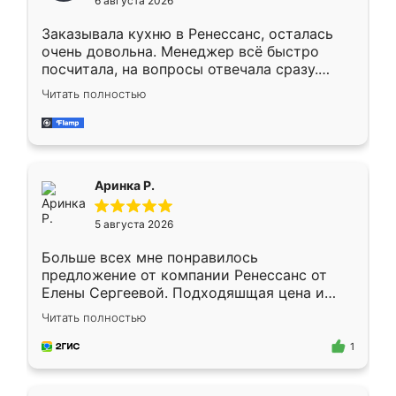
6 августа 2026
мебели буду заказывать только здесь.
Заказывала кухню в Ренессанс, осталась
очень довольна. Менеджер всё быстро
посчитала, на вопросы отвечала сразу.
Замерщик приехал в субботу, подошёл к
Читать полностью
делу со всей ответственностью. Собрали
за день, ребята работали аккуратно, даже
пыли почти не было. Качество отличное,
ящики ходят плавно, ничего не скрипит.
Всё подошло как влитое.
Аринка Р.
5 августа 2026
Больше всех мне понравилось
предложение от компании Ренессанс от
Елены Сергеевой. Подходяшщая цена и
короткие сроки изготовления. Приехавший
Читать полностью
для замера сотрудник Владислав
предложил по моему эскизу самый
1
подходящий вариант шкафа. Немного его
видоизменил, получилось даже лучше, чем