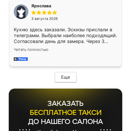
Ярослава
3 августа 2026
Кухню здесь заказали. Эскизы прислали в
телеграмм. Выбрали наиболее подходящий.
Согласовали день для замера. Через 3
недели кухня была уже готова. Остались
Читать полностью
довольны работой. Спасибо Ренессанс
мебель за качественную работу!
Еще
ЗАКАЗАТЬ
БЕСПЛАТНОЕ ТАКСИ
ДО НАШЕГО САЛОНА