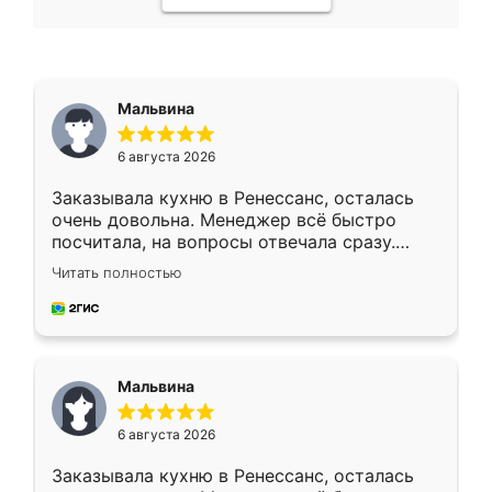
Мальвина
6 августа 2026
Заказывала кухню в Ренессанс, осталась
очень довольна. Менеджер всё быстро
посчитала, на вопросы отвечала сразу.
Замерщик приехал в субботу, подошёл к
Читать полностью
делу со всей ответственностью. Собрали
за день, ребята работали аккуратно, даже
пыли почти не было. Качество отличное,
ящики ходят плавно, ничего не скрипит.
Всё подошло как влитое.
Мальвина
6 августа 2026
Заказывала кухню в Ренессанс, осталась