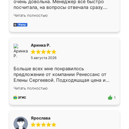
очень довольна. Менеджер всё быстро
посчитала, на вопросы отвечала сразу.
Замерщик приехал в субботу, подошёл к
Читать полностью
делу со всей ответственностью. Собрали
за день, ребята работали аккуратно, даже
пыли почти не было. Качество отличное,
ящики ходят плавно, ничего не скрипит.
Всё подошло как влитое.
Аринка Р.
5 августа 2026
Больше всех мне понравилось
предложение от компании Ренессанс от
Елены Сергеевой. Подходяшщая цена и
короткие сроки изготовления. Приехавший
Читать полностью
для замера сотрудник Владислав
предложил по моему эскизу самый
1
подходящий вариант шкафа. Немного его
видоизменил, получилось даже лучше, чем
я хотела.
Ярослава