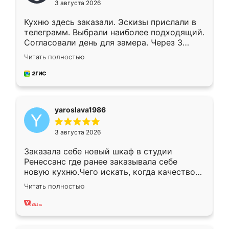
3 августа 2026
Кухню здесь заказали. Эскизы прислали в
телеграмм. Выбрали наиболее подходящий.
Согласовали день для замера. Через 3
недели кухня была уже готова. Остались
Читать полностью
довольны работой. Спасибо Ренессанс
мебель за качественную работу!
yaroslava1986
3 августа 2026
Заказала себе новый шкаф в студии
Ренессанс где ранее заказывала себе
новую кухню.Чего искать, когда качеством
вполне довольна. Служит кухня уже почти
Читать полностью
два года, нареканий нет.