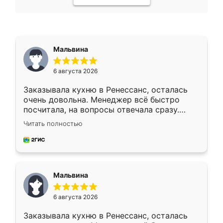
Мальвина
6 августа 2026
Заказывала кухню в Ренессанс, осталась
очень довольна. Менеджер всё быстро
посчитала, на вопросы отвечала сразу.
Замерщик приехал в субботу, подошёл к
Читать полностью
делу со всей ответственностью. Собрали
за день, ребята работали аккуратно, даже
пыли почти не было. Качество отличное,
ящики ходят плавно, ничего не скрипит.
Всё подошло как влитое.
Мальвина
6 августа 2026
Заказывала кухню в Ренессанс, осталась