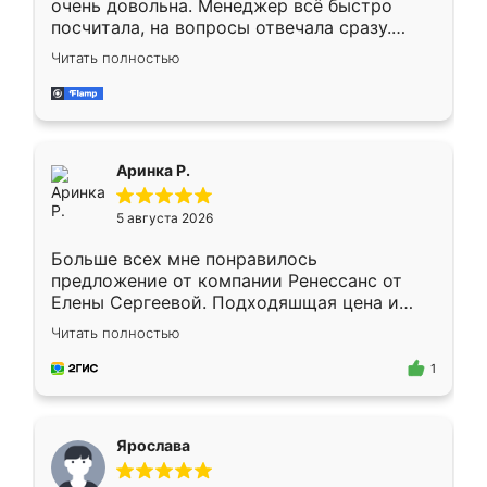
очень довольна. Менеджер всё быстро
посчитала, на вопросы отвечала сразу.
Замерщик приехал в субботу, подошёл к
Читать полностью
делу со всей ответственностью. Собрали
за день, ребята работали аккуратно, даже
пыли почти не было. Качество отличное,
ящики ходят плавно, ничего не скрипит.
Всё подошло как влитое.
Аринка Р.
5 августа 2026
Больше всех мне понравилось
предложение от компании Ренессанс от
Елены Сергеевой. Подходяшщая цена и
короткие сроки изготовления. Приехавший
Читать полностью
для замера сотрудник Владислав
предложил по моему эскизу самый
1
подходящий вариант шкафа. Немного его
видоизменил, получилось даже лучше, чем
я хотела.
Ярослава