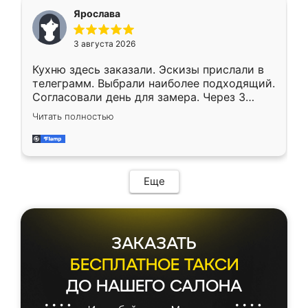
Ярослава
3 августа 2026
Кухню здесь заказали. Эскизы прислали в
телеграмм. Выбрали наиболее подходящий.
Согласовали день для замера. Через 3
недели кухня была уже готова. Остались
Читать полностью
довольны работой. Спасибо Ренессанс
мебель за качественную работу!
Еще
ЗАКАЗАТЬ
БЕСПЛАТНОЕ ТАКСИ
ДО НАШЕГО САЛОНА