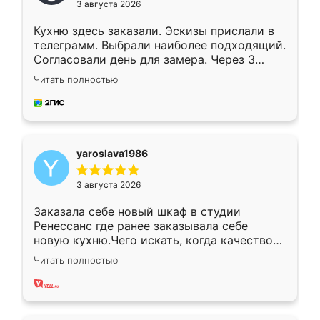
3 августа 2026
Кухню здесь заказали. Эскизы прислали в
телеграмм. Выбрали наиболее подходящий.
Согласовали день для замера. Через 3
недели кухня была уже готова. Остались
Читать полностью
довольны работой. Спасибо Ренессанс
мебель за качественную работу!
yaroslava1986
3 августа 2026
Заказала себе новый шкаф в студии
Ренессанс где ранее заказывала себе
новую кухню.Чего искать, когда качеством
вполне довольна. Служит кухня уже почти
Читать полностью
два года, нареканий нет.