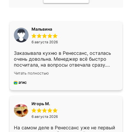
Мальвина
6 августа 2026
Заказывала кухню в Ренессанс, осталась
очень довольна. Менеджер всё быстро
посчитала, на вопросы отвечала сразу.
Замерщик приехал в субботу, подошёл к
Читать полностью
делу со всей ответственностью. Собрали
за день, ребята работали аккуратно, даже
пыли почти не было. Качество отличное,
ящики ходят плавно, ничего не скрипит.
Всё подошло как влитое.
Игорь М.
6 августа 2026
На самом деле в Ренессанс уже не первый