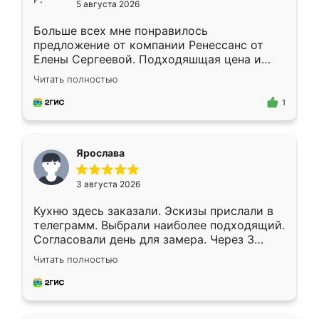
5 августа 2026
Больше всех мне понравилось
предложение от компании Ренессанс от
Елены Сергеевой. Подходяшщая цена и
короткие сроки изготовления. Приехавший
Читать полностью
для замера сотрудник Владислав
предложил по моему эскизу самый
1
подходящий вариант шкафа. Немного его
видоизменил, получилось даже лучше, чем
я хотела.
Ярослава
3 августа 2026
Кухню здесь заказали. Эскизы прислали в
телеграмм. Выбрали наиболее подходящий.
Согласовали день для замера. Через 3
недели кухня была уже готова. Остались
Читать полностью
довольны работой. Спасибо Ренессанс
мебель за качественную работу!