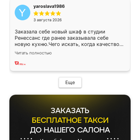
yaroslava1986
3 августа 2026
Заказала себе новый шкаф в студии
Ренессанс где ранее заказывала себе
новую кухню.Чего искать, когда качеством
вполне довольна. Служит кухня уже почти
Читать полностью
два года, нареканий нет.
Еще
ЗАКАЗАТЬ
БЕСПЛАТНОЕ ТАКСИ
ДО НАШЕГО САЛОНА