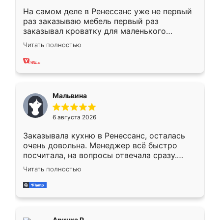
На самом деле в Ренессанс уже не первый
раз заказываю мебель первый раз
заказывал кроватку для маленького
ребёнка при его рождении ,во второй раз
Читать полностью
заказал шкаф-купе. По качеству очень
хорошее сборка достаточно быстрая,
также адекватные цены. До этого
сравнивал с разными конкурентами в этом
сегменте ,выбор у конкурентов куда
Мальвина
меньше, здесь же он более разнообразный.
Мне нравится ,если что-то потребуется из
6 августа 2026
мебели буду заказывать только здесь.
Заказывала кухню в Ренессанс, осталась
очень довольна. Менеджер всё быстро
посчитала, на вопросы отвечала сразу.
Замерщик приехал в субботу, подошёл к
Читать полностью
делу со всей ответственностью. Собрали
за день, ребята работали аккуратно, даже
пыли почти не было. Качество отличное,
ящики ходят плавно, ничего не скрипит.
Всё подошло как влитое.
Аринка Р.