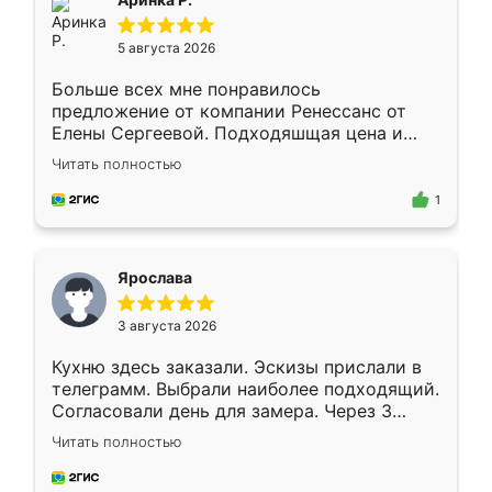
5 августа 2026
Больше всех мне понравилось
предложение от компании Ренессанс от
Елены Сергеевой. Подходяшщая цена и
короткие сроки изготовления. Приехавший
Читать полностью
для замера сотрудник Владислав
предложил по моему эскизу самый
1
подходящий вариант шкафа. Немного его
видоизменил, получилось даже лучше, чем
я хотела.
Ярослава
3 августа 2026
Кухню здесь заказали. Эскизы прислали в
телеграмм. Выбрали наиболее подходящий.
Согласовали день для замера. Через 3
недели кухня была уже готова. Остались
Читать полностью
довольны работой. Спасибо Ренессанс
мебель за качественную работу!