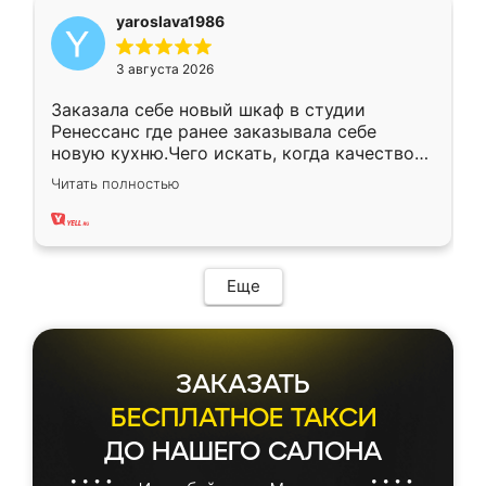
yaroslava1986
3 августа 2026
Заказала себе новый шкаф в студии
Ренессанс где ранее заказывала себе
новую кухню.Чего искать, когда качеством
вполне довольна. Служит кухня уже почти
Читать полностью
два года, нареканий нет.
Еще
ЗАКАЗАТЬ
БЕСПЛАТНОЕ ТАКСИ
ДО НАШЕГО САЛОНА