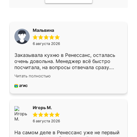
Мальвина
6 августа 2026
Заказывала кухню в Ренессанс, осталась
очень довольна. Менеджер всё быстро
посчитала, на вопросы отвечала сразу.
Замерщик приехал в субботу, подошёл к
Читать полностью
делу со всей ответственностью. Собрали
за день, ребята работали аккуратно, даже
пыли почти не было. Качество отличное,
ящики ходят плавно, ничего не скрипит.
Всё подошло как влитое.
Игорь М.
6 августа 2026
На самом деле в Ренессанс уже не первый