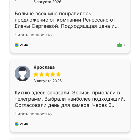
5 августа 2026
Больше всех мне понравилось
предложение от компании Ренессанс от
Елены Сергеевой. Подходяшщая цена и
короткие сроки изготовления. Приехавший
Читать полностью
для замера сотрудник Владислав
предложил по моему эскизу самый
1
подходящий вариант шкафа. Немного его
видоизменил, получилось даже лучше, чем
я хотела.
Ярослава
3 августа 2026
Кухню здесь заказали. Эскизы прислали в
телеграмм. Выбрали наиболее подходящий.
Согласовали день для замера. Через 3
недели кухня была уже готова. Остались
Читать полностью
довольны работой. Спасибо Ренессанс
мебель за качественную работу!