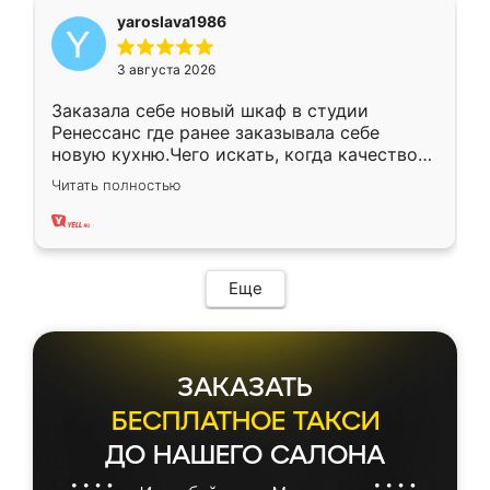
yaroslava1986
3 августа 2026
Заказала себе новый шкаф в студии
Ренессанс где ранее заказывала себе
новую кухню.Чего искать, когда качеством
вполне довольна. Служит кухня уже почти
Читать полностью
два года, нареканий нет.
Еще
ЗАКАЗАТЬ
БЕСПЛАТНОЕ ТАКСИ
ДО НАШЕГО САЛОНА