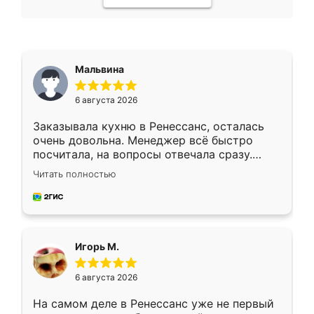
Мальвина
6 августа 2026
Заказывала кухню в Ренессанс, осталась
очень довольна. Менеджер всё быстро
посчитала, на вопросы отвечала сразу.
Замерщик приехал в субботу, подошёл к
Читать полностью
делу со всей ответственностью. Собрали
за день, ребята работали аккуратно, даже
пыли почти не было. Качество отличное,
ящики ходят плавно, ничего не скрипит.
Всё подошло как влитое.
Игорь М.
6 августа 2026
На самом деле в Ренессанс уже не первый