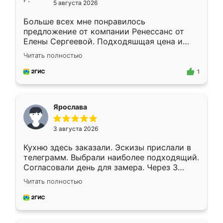
5 августа 2026
Больше всех мне понравилось
предложение от компании Ренессанс от
Елены Сергеевой. Подходяшщая цена и
короткие сроки изготовления. Приехавший
Читать полностью
для замера сотрудник Владислав
предложил по моему эскизу самый
1
подходящий вариант шкафа. Немного его
видоизменил, получилось даже лучше, чем
я хотела.
Ярослава
3 августа 2026
Кухню здесь заказали. Эскизы прислали в
телеграмм. Выбрали наиболее подходящий.
Согласовали день для замера. Через 3
недели кухня была уже готова. Остались
Читать полностью
довольны работой. Спасибо Ренессанс
мебель за качественную работу!