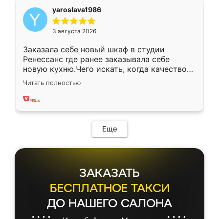
yaroslava1986
3 августа 2026
Заказала себе новый шкаф в студии
Ренессанс где ранее заказывала себе
новую кухню.Чего искать, когда качеством
вполне довольна. Служит кухня уже почти
Читать полностью
два года, нареканий нет.
Еще
ЗАКАЗАТЬ
БЕСПЛАТНОЕ ТАКСИ
ДО НАШЕГО САЛОНА