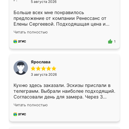
5 августа 2026
Больше всех мне понравилось
предложение от компании Ренессанс от
Елены Сергеевой. Подходяшщая цена и
короткие сроки изготовления. Приехавший
Читать полностью
для замера сотрудник Владислав
предложил по моему эскизу самый
1
подходящий вариант шкафа. Немного его
видоизменил, получилось даже лучше, чем
я хотела.
Ярослава
3 августа 2026
Кухню здесь заказали. Эскизы прислали в
телеграмм. Выбрали наиболее подходящий.
Согласовали день для замера. Через 3
недели кухня была уже готова. Остались
Читать полностью
довольны работой. Спасибо Ренессанс
мебель за качественную работу!