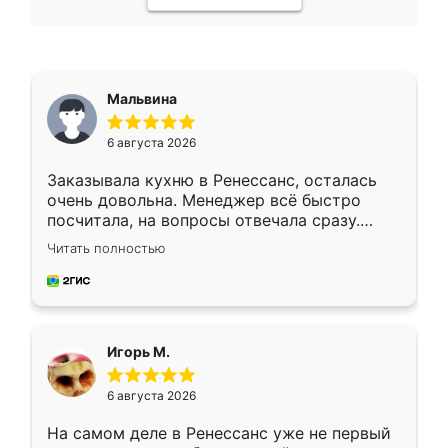
Мальвина
6 августа 2026
Заказывала кухню в Ренессанс, осталась
очень довольна. Менеджер всё быстро
посчитала, на вопросы отвечала сразу.
Замерщик приехал в субботу, подошёл к
Читать полностью
делу со всей ответственностью. Собрали
за день, ребята работали аккуратно, даже
пыли почти не было. Качество отличное,
ящики ходят плавно, ничего не скрипит.
Всё подошло как влитое.
Игорь М.
6 августа 2026
На самом деле в Ренессанс уже не первый