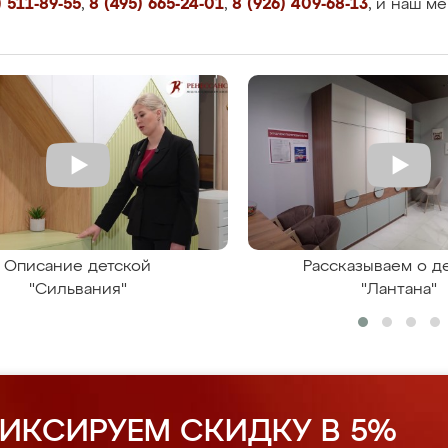
 511-89-55
,
8 (495) 665-24-01
,
8 (926) 409-68-13
, и наш м
Описание детской
Рассказываем о д
"Сильвания"
"Лантана"
ИКСИРУЕМ СКИДКУ В 5%