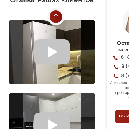
Отзывы наших клиентов
Оста
Позвон
8 (
8 (
8 (
Или оставь
ко
предвар
ОСТ