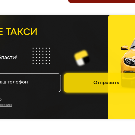
Е ТАКСИ
ласти!
Отправить
о
ашению