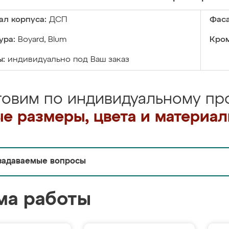
ал корпуса:
ДСП
Фаса
ура:
Boyard, Blum
Кром
ы:
индивидуально под Ваш заказ
товим по индивидуальному про
е размеры, цвета и материа
задаваемые вопросы
ма работы