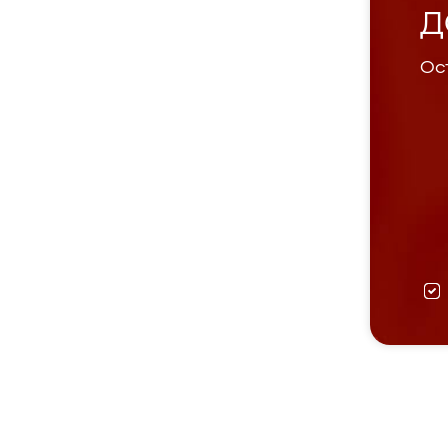
Д
Ост