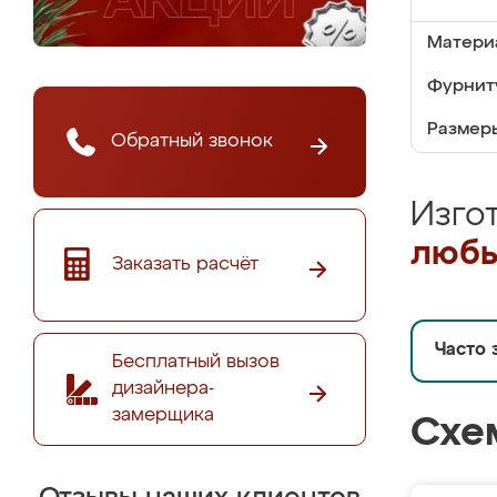
Матери
Фурнит
Размер
Обратный звонок
Изго
любы
Заказать расчёт
Часто 
Бесплатный вызов
дизайнера-
замерщика
Схе