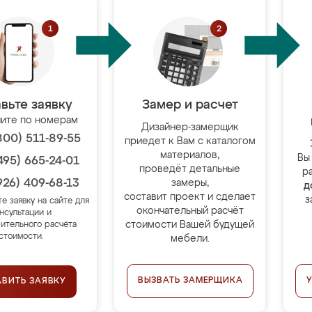
вьте заявку
Замер и расчет
ите по номерам
Дизайнер-замерщик
800) 511-89-55
приедет к Вам с каталогом
материалов,
Вы
495) 665-24-01
проведёт детальные
р
926) 409-68-13
замеры,
д
составит проект и сделает
з
те заявку на сайте для
окончательный расчёт
нсультации и
стоимости Вашей будущей
ительного расчёта
стоимости.
мебели.
ВЫЗВАТЬ ЗАМЕРЩИКА
АВИТЬ ЗАЯВКУ