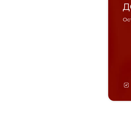
Д
Ост