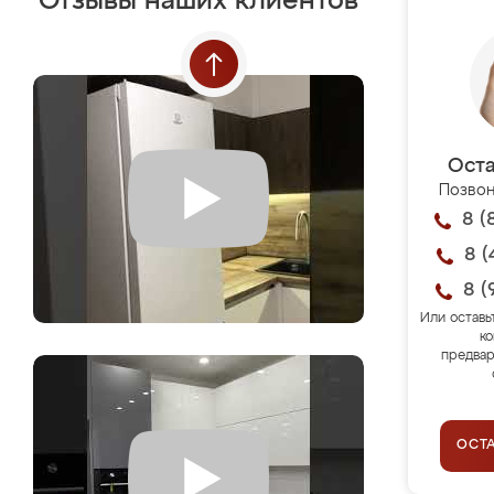
Отзывы наших клиентов
Оста
Позвон
8 (
8 (
8 (
Или оставь
ко
предвар
ОСТ