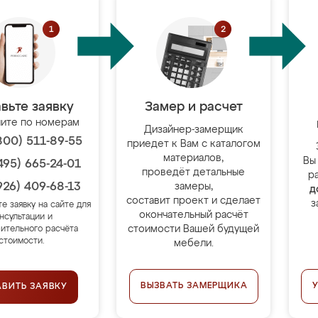
вьте заявку
Замер и расчет
ите по номерам
Дизайнер-замерщик
800) 511-89-55
приедет к Вам с каталогом
материалов,
Вы
495) 665-24-01
проведёт детальные
р
926) 409-68-13
замеры,
д
составит проект и сделает
з
те заявку на сайте для
окончательный расчёт
нсультации и
стоимости Вашей будущей
ительного расчёта
стоимости.
мебели.
ВЫЗВАТЬ ЗАМЕРЩИКА
АВИТЬ ЗАЯВКУ