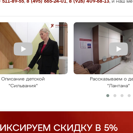
 511-89-55
,
8 (495) 665-24-01
,
8 (926) 409-68-13
, и наш м
Описание детской
Рассказываем о д
"Сильвания"
"Лантана"
ИКСИРУЕМ СКИДКУ В 5%