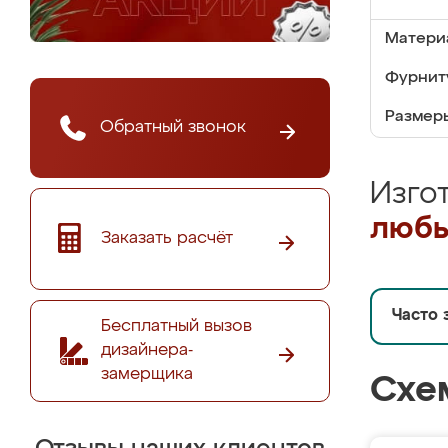
Матери
Фурнит
Размер
Обратный звонок
Изго
любы
Заказать расчёт
Часто 
Бесплатный вызов
дизайнера-
замерщика
Схе