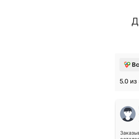
Д
Вс
5.0
из 
Заказыв