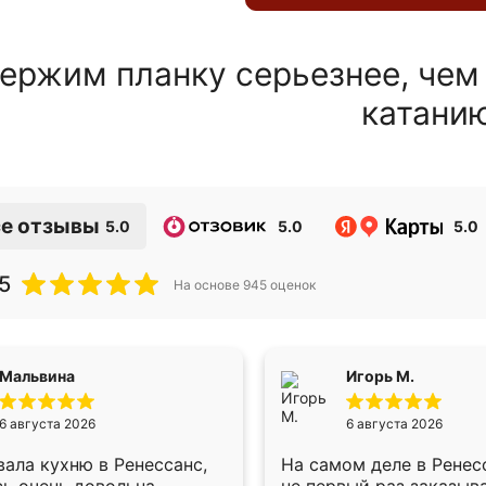
ержим планку серьезнее, чем
катани
е отзывы
5.0
5.0
5.0
5
На основе
945
оценок
Мальвина
Игорь М.
6 августа 2026
6 августа 2026
ала кухню в Ренессанс,
На самом деле в Ренес