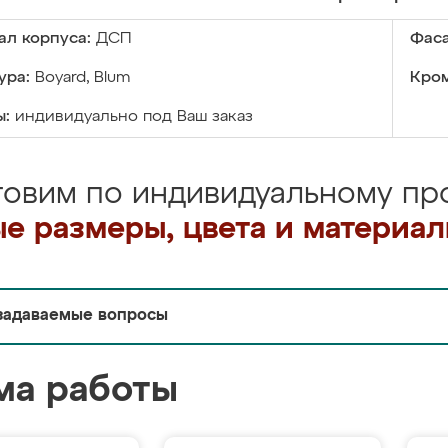
ал корпуса:
ДСП
Фаса
ура:
Boyard, Blum
Кром
ы:
индивидуально под Ваш заказ
товим по индивидуальному про
е размеры, цвета и материа
задаваемые вопросы
ма работы