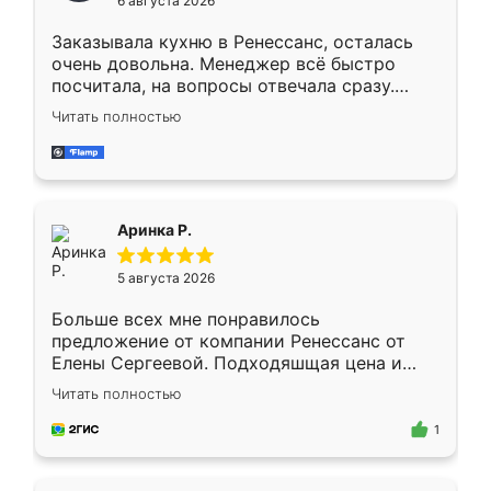
6 августа 2026
мебели буду заказывать только здесь.
Заказывала кухню в Ренессанс, осталась
очень довольна. Менеджер всё быстро
посчитала, на вопросы отвечала сразу.
Замерщик приехал в субботу, подошёл к
Читать полностью
делу со всей ответственностью. Собрали
за день, ребята работали аккуратно, даже
пыли почти не было. Качество отличное,
ящики ходят плавно, ничего не скрипит.
Всё подошло как влитое.
Аринка Р.
5 августа 2026
Больше всех мне понравилось
предложение от компании Ренессанс от
Елены Сергеевой. Подходяшщая цена и
короткие сроки изготовления. Приехавший
Читать полностью
для замера сотрудник Владислав
предложил по моему эскизу самый
1
подходящий вариант шкафа. Немного его
видоизменил, получилось даже лучше, чем