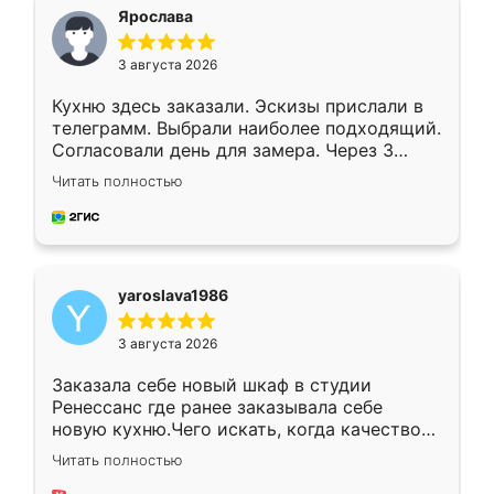
я хотела.
Ярослава
3 августа 2026
Кухню здесь заказали. Эскизы прислали в
телеграмм. Выбрали наиболее подходящий.
Согласовали день для замера. Через 3
недели кухня была уже готова. Остались
Читать полностью
довольны работой. Спасибо Ренессанс
мебель за качественную работу!
yaroslava1986
3 августа 2026
Заказала себе новый шкаф в студии
Ренессанс где ранее заказывала себе
новую кухню.Чего искать, когда качеством
вполне довольна. Служит кухня уже почти
Читать полностью
два года, нареканий нет.