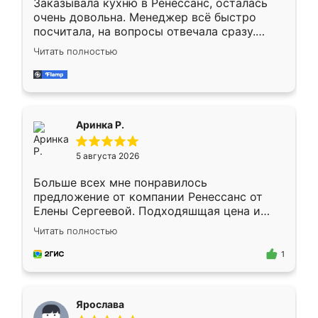
Заказывала кухню в Ренессанс, осталась
очень довольна. Менеджер всё быстро
посчитала, на вопросы отвечала сразу.
Замерщик приехал в субботу, подошёл к
Читать полностью
делу со всей ответственностью. Собрали
за день, ребята работали аккуратно, даже
пыли почти не было. Качество отличное,
ящики ходят плавно, ничего не скрипит.
Всё подошло как влитое.
Аринка Р.
5 августа 2026
Больше всех мне понравилось
предложение от компании Ренессанс от
Елены Сергеевой. Подходяшщая цена и
короткие сроки изготовления. Приехавший
Читать полностью
для замера сотрудник Владислав
предложил по моему эскизу самый
1
подходящий вариант шкафа. Немного его
видоизменил, получилось даже лучше, чем
я хотела.
Ярослава