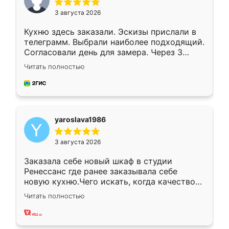
3 августа 2026
Кухню здесь заказали. Эскизы прислали в
телеграмм. Выбрали наиболее подходящий.
Согласовали день для замера. Через 3
недели кухня была уже готова. Остались
Читать полностью
довольны работой. Спасибо Ренессанс
мебель за качественную работу!
yaroslava1986
3 августа 2026
Заказала себе новый шкаф в студии
Ренессанс где ранее заказывала себе
новую кухню.Чего искать, когда качеством
вполне довольна. Служит кухня уже почти
Читать полностью
два года, нареканий нет.