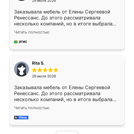
29 июля 2026
Заказывала мебель от Елены Сергеевой
Ренессанс. До этого рассматривала
несколько компаний, но в итоге выбрала
эту. Сначала обговорили условия, потом
Читать полностью
приехал замерщик, всё спокойно объяснил
и снял размеры. Изготовили в срок, с
доставкой тоже никаких проблем не
возникло. Сборку выполнили аккуратно,
мебель сразу встала на свое место без
Rita S.
каких-либо доработок. Качеством осталась
довольна, все выглядит так, как и ожидала.
29 июля 2026
Заказывала мебель от Елены Сергеевой
Ренессанс. До этого рассматривала
несколько компаний, но в итоге выбрала
эту. Сначала обговорили условия, потом
Читать полностью
приехал замерщик, всё спокойно объяснил
и снял размеры. Изготовили в срок, с
доставкой тоже никаких проблем не
возникло. Сборку выполнили аккуратно,