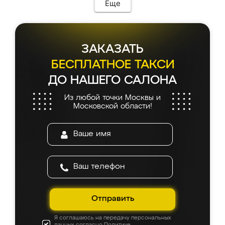
мебель сразу встала на свое место без
Еще
каких-либо доработок. Качеством осталась
довольна, все выглядит так, как и ожидала.
ЗАКАЗАТЬ
БЕСПЛАТНОЕ ТАКСИ
ДО НАШЕГО САЛОНА
Из любой точки Москвы и
Московской области!
Отправить
Я соглашаюсь на передачу персональных
данных согласно
Политике