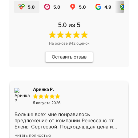
5.0
5.0
5.0
4.9
5.0
5.0
из 5
На основе
942
оценок
Оставить отзыв
Аринка Р.
5 августа 2026
Больше всех мне понравилось
предложение от компании Ренессанс от
Елены Сергеевой. Подходяшщая цена и
короткие сроки изготовления. Приехавший
Читать полностью