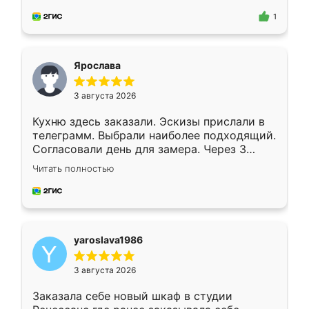
для замера сотрудник Владислав
предложил по моему эскизу самый
1
подходящий вариант шкафа. Немного его
видоизменил, получилось даже лучше, чем
я хотела.
Ярослава
3 августа 2026
Кухню здесь заказали. Эскизы прислали в
телеграмм. Выбрали наиболее подходящий.
Согласовали день для замера. Через 3
недели кухня была уже готова. Остались
Читать полностью
довольны работой. Спасибо Ренессанс
мебель за качественную работу!
yaroslava1986
3 августа 2026
Заказала себе новый шкаф в студии