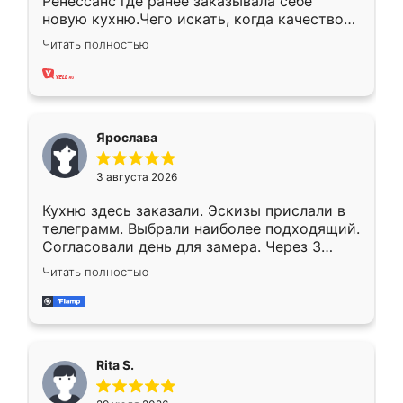
Ренессанс где ранее заказывала себе
новую кухню.Чего искать, когда качеством
вполне довольна. Служит кухня уже почти
Читать полностью
два года, нареканий нет.
Ярослава
3 августа 2026
Кухню здесь заказали. Эскизы прислали в
телеграмм. Выбрали наиболее подходящий.
Согласовали день для замера. Через 3
недели кухня была уже готова. Остались
Читать полностью
довольны работой. Спасибо Ренессанс
мебель за качественную работу!
Rita S.