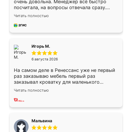
очень довольна. Менеджер всё быстро
посчитала, на вопросы отвечала сразу.
Замерщик приехал в субботу, подошёл к
Читать полностью
делу со всей ответственностью. Собрали
за день, ребята работали аккуратно, даже
пыли почти не было. Качество отличное,
ящики ходят плавно, ничего не скрипит.
Всё подошло как влитое.
Игорь М.
6 августа 2026
На самом деле в Ренессанс уже не первый
раз заказываю мебель первый раз
заказывал кроватку для маленького
ребёнка при его рождении ,во второй раз
Читать полностью
заказал шкаф-купе. По качеству очень
хорошее сборка достаточно быстрая,
также адекватные цены. До этого
сравнивал с разными конкурентами в этом
сегменте ,выбор у конкурентов куда
Мальвина
меньше, здесь же он более разнообразный.
Мне нравится ,если что-то потребуется из