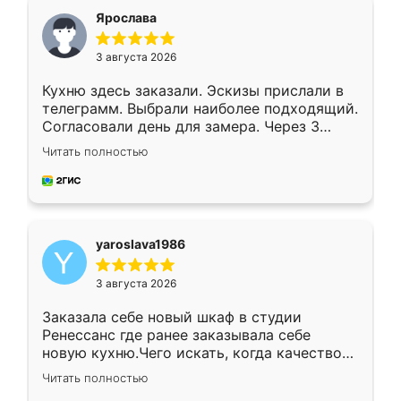
я хотела.
Ярослава
3 августа 2026
Кухню здесь заказали. Эскизы прислали в
телеграмм. Выбрали наиболее подходящий.
Согласовали день для замера. Через 3
недели кухня была уже готова. Остались
Читать полностью
довольны работой. Спасибо Ренессанс
мебель за качественную работу!
yaroslava1986
3 августа 2026
Заказала себе новый шкаф в студии
Ренессанс где ранее заказывала себе
новую кухню.Чего искать, когда качеством
вполне довольна. Служит кухня уже почти
Читать полностью
два года, нареканий нет.