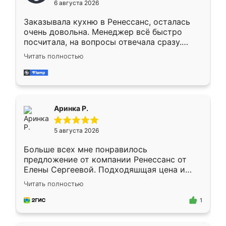
6 августа 2026
мебели буду заказывать только здесь.
Заказывала кухню в Ренессанс, осталась
очень довольна. Менеджер всё быстро
посчитала, на вопросы отвечала сразу.
Замерщик приехал в субботу, подошёл к
Читать полностью
делу со всей ответственностью. Собрали
за день, ребята работали аккуратно, даже
пыли почти не было. Качество отличное,
ящики ходят плавно, ничего не скрипит.
Всё подошло как влитое.
Аринка Р.
5 августа 2026
Больше всех мне понравилось
предложение от компании Ренессанс от
Елены Сергеевой. Подходяшщая цена и
короткие сроки изготовления. Приехавший
Читать полностью
для замера сотрудник Владислав
предложил по моему эскизу самый
1
подходящий вариант шкафа. Немного его
видоизменил, получилось даже лучше, чем