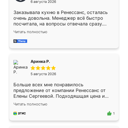
6 августа 2026
мебели буду заказывать только здесь.
Заказывала кухню в Ренессанс, осталась
очень довольна. Менеджер всё быстро
посчитала, на вопросы отвечала сразу.
Замерщик приехал в субботу, подошёл к
Читать полностью
делу со всей ответственностью. Собрали
за день, ребята работали аккуратно, даже
пыли почти не было. Качество отличное,
ящики ходят плавно, ничего не скрипит.
Всё подошло как влитое.
Аринка Р.
5 августа 2026
Больше всех мне понравилось
предложение от компании Ренессанс от
Елены Сергеевой. Подходяшщая цена и
короткие сроки изготовления. Приехавший
Читать полностью
для замера сотрудник Владислав
предложил по моему эскизу самый
1
подходящий вариант шкафа. Немного его
видоизменил, получилось даже лучше, чем