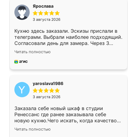
я хотела.
Ярослава
3 августа 2026
Кухню здесь заказали. Эскизы прислали в
телеграмм. Выбрали наиболее подходящий.
Согласовали день для замера. Через 3
недели кухня была уже готова. Остались
Читать полностью
довольны работой. Спасибо Ренессанс
мебель за качественную работу!
yaroslava1986
3 августа 2026
Заказала себе новый шкаф в студии
Ренессанс где ранее заказывала себе
новую кухню.Чего искать, когда качеством
вполне довольна. Служит кухня уже почти
Читать полностью
два года, нареканий нет.