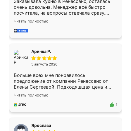
Заказывала кухню в Ренессанс, осталась
очень довольна. Менеджер всё быстро
посчитала, на вопросы отвечала сразу.
Замерщик приехал в субботу, подошёл к
Читать полностью
делу со всей ответственностью. Собрали
за день, ребята работали аккуратно, даже
пыли почти не было. Качество отличное,
ящики ходят плавно, ничего не скрипит.
Всё подошло как влитое.
Аринка Р.
5 августа 2026
Больше всех мне понравилось
предложение от компании Ренессанс от
Елены Сергеевой. Подходяшщая цена и
короткие сроки изготовления. Приехавший
Читать полностью
для замера сотрудник Владислав
предложил по моему эскизу самый
1
подходящий вариант шкафа. Немного его
видоизменил, получилось даже лучше, чем
я хотела.
Ярослава