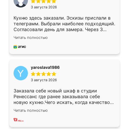
3 августа 2026
Кухню здесь заказали. Эскизы прислали в
телеграмм. Выбрали наиболее подходящий.
Согласовали день для замера. Через 3
недели кухня была уже готова. Остались
Читать полностью
довольны работой. Спасибо Ренессанс
мебель за качественную работу!
yaroslava1986
3 августа 2026
Заказала себе новый шкаф в студии
Ренессанс где ранее заказывала себе
новую кухню.Чего искать, когда качеством
вполне довольна. Служит кухня уже почти
Читать полностью
два года, нареканий нет.