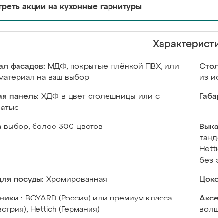
реть акции на кухонные гарнитуры
Характерист
ал фасадов:
МДФ, покрытые плёнкой ПВХ, или
Сто
материал на ваш выбор
из и
я панель:
ХДФ в цвет столешницы или с
Габа
чатью
а выбор, более 300 цветов
Выка
танд
Hett
без 
ля посуды:
Хромированная
Цоко
ники :
BOYARD (Россия) или премиум класса
Аксе
встрия), Hettich (Германия)
волш