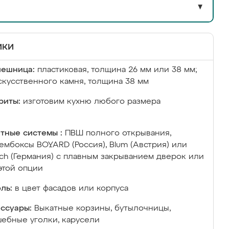
▼
ики
лешница:
пластиковая, толщина 26 мм или 38 мм;
скусственного камня, толщина 38 мм
риты:
изготовим кухню любого размера
тные системы :
ПВШ полного открывания,
ембоксы BOYARD (Россия), Blum (Австрия) или
ich (Германия) с плавным закрыванием дверок или
этой опции
ль:
в цвет фасадов или корпуса
ссуары:
Выкатные корзины, бутылочницы,
ебные уголки, карусели