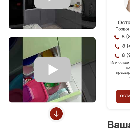
Оста
Позвон
8 (
8 (
8 (
Или оставь
ко
предвар
ОСТ
Ваша