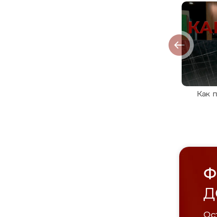
Как 
Ф
Д
Ост