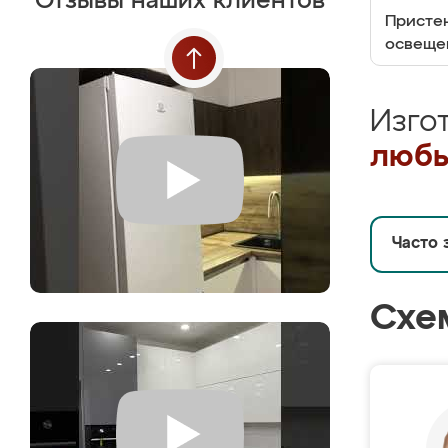
Отзывы наших клиентов
Пристен
освеще
Изго
любы
Часто 
Схе