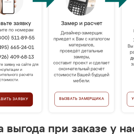
вьте заявку
Замер и расчет
ите по номерам
Дизайнер-замерщик
800) 511-89-55
приедет к Вам с каталогом
материалов,
Вы
495) 665-24-01
проведёт детальные
р
926) 409-68-13
замеры,
д
составит проект и сделает
з
те заявку на сайте для
окончательный расчёт
нсультации и
стоимости Вашей будущей
ительного расчёта
стоимости.
мебели.
ВЫЗВАТЬ ЗАМЕРЩИКА
АВИТЬ ЗАЯВКУ
 выгода при заказе у на