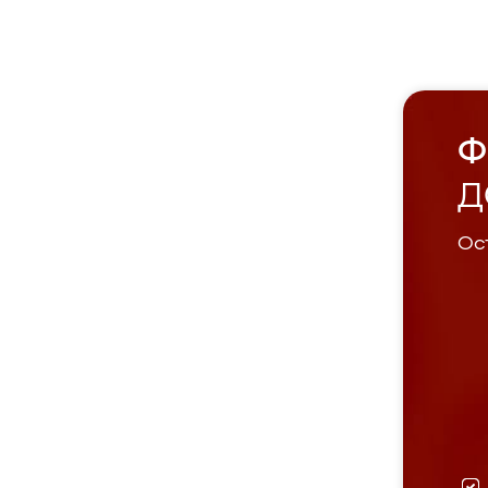
Ф
Д
Ост