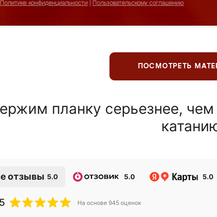
Политике конфиденциальности
|
Пользовательскому соглашению
ПОСМОТРЕТЬ МАТ
ержим планку серьезнее, чем
катани
е отзывы
5.0
5.0
5.0
5
На основе
945
оценок