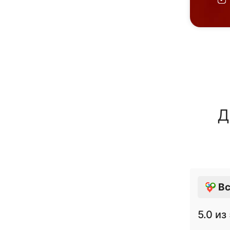
Д
Вс
5.0
из 