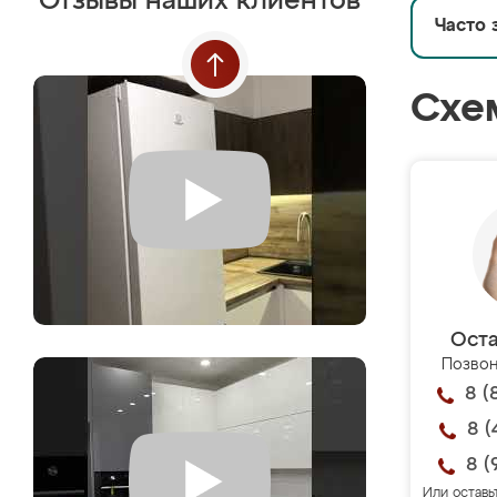
Отзывы наших клиентов
Часто 
Схе
Оста
Позвон
8 (
8 (
8 (
Или оставь