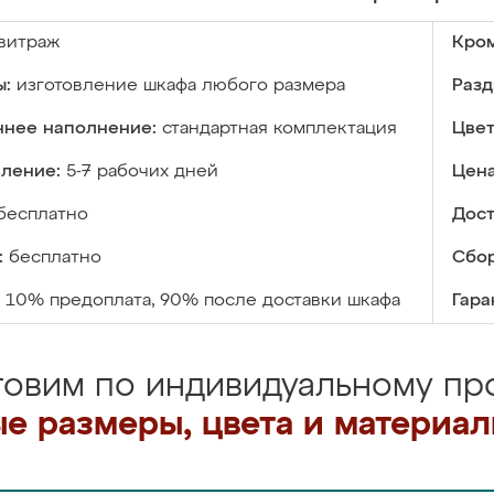
витраж
Кром
ы:
изготовление шкафа любого размера
Разд
ннее наполнение:
стандартная комплектация
Цвет
вление:
5-7 рабочих дней
Цена
бесплатно
Дост
:
бесплатно
Сбор
10% предоплата, 90% после доставки шкафа
Гара
товим по индивидуальному про
е размеры, цвета и материа