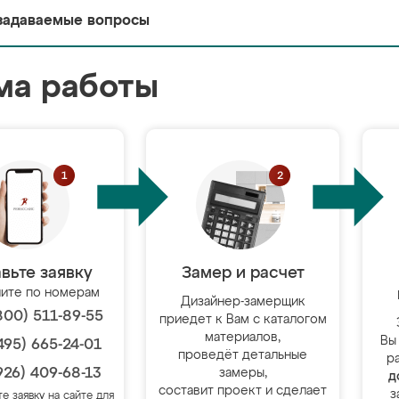
задаваемые вопросы
ма работы
вьте заявку
Замер и расчет
ите по номерам
Дизайнер-замерщик
800) 511-89-55
приедет к Вам с каталогом
материалов,
Вы
495) 665-24-01
проведёт детальные
р
926) 409-68-13
замеры,
д
составит проект и сделает
з
те заявку на сайте для