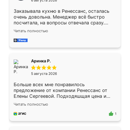
6 августа 2026
мебели буду заказывать только здесь.
Заказывала кухню в Ренессанс, осталась
очень довольна. Менеджер всё быстро
посчитала, на вопросы отвечала сразу.
Замерщик приехал в субботу, подошёл к
Читать полностью
делу со всей ответственностью. Собрали
за день, ребята работали аккуратно, даже
пыли почти не было. Качество отличное,
ящики ходят плавно, ничего не скрипит.
Всё подошло как влитое.
Аринка Р.
5 августа 2026
Больше всех мне понравилось
предложение от компании Ренессанс от
Елены Сергеевой. Подходяшщая цена и
короткие сроки изготовления. Приехавший
Читать полностью
для замера сотрудник Владислав
предложил по моему эскизу самый
1
подходящий вариант шкафа. Немного его
видоизменил, получилось даже лучше, чем