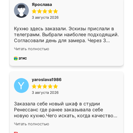
я хотела.
Ярослава
3 августа 2026
Кухню здесь заказали. Эскизы прислали в
телеграмм. Выбрали наиболее подходящий.
Согласовали день для замера. Через 3
недели кухня была уже готова. Остались
Читать полностью
довольны работой. Спасибо Ренессанс
мебель за качественную работу!
yaroslava1986
3 августа 2026
Заказала себе новый шкаф в студии
Ренессанс где ранее заказывала себе
новую кухню.Чего искать, когда качеством
вполне довольна. Служит кухня уже почти
Читать полностью
два года, нареканий нет.