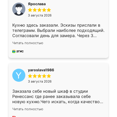
я хотела.
Ярослава
3 августа 2026
Кухню здесь заказали. Эскизы прислали в
телеграмм. Выбрали наиболее подходящий.
Согласовали день для замера. Через 3
недели кухня была уже готова. Остались
Читать полностью
довольны работой. Спасибо Ренессанс
мебель за качественную работу!
yaroslava1986
3 августа 2026
Заказала себе новый шкаф в студии
Ренессанс где ранее заказывала себе
новую кухню.Чего искать, когда качеством
вполне довольна. Служит кухня уже почти
Читать полностью
два года, нареканий нет.