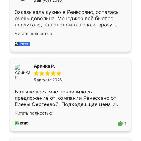
6 августа 2026
мебели буду заказывать только здесь.
Заказывала кухню в Ренессанс, осталась
очень довольна. Менеджер всё быстро
посчитала, на вопросы отвечала сразу.
Замерщик приехал в субботу, подошёл к
Читать полностью
делу со всей ответственностью. Собрали
за день, ребята работали аккуратно, даже
пыли почти не было. Качество отличное,
ящики ходят плавно, ничего не скрипит.
Всё подошло как влитое.
Аринка Р.
5 августа 2026
Больше всех мне понравилось
предложение от компании Ренессанс от
Елены Сергеевой. Подходяшщая цена и
короткие сроки изготовления. Приехавший
Читать полностью
для замера сотрудник Владислав
предложил по моему эскизу самый
1
подходящий вариант шкафа. Немного его
видоизменил, получилось даже лучше, чем