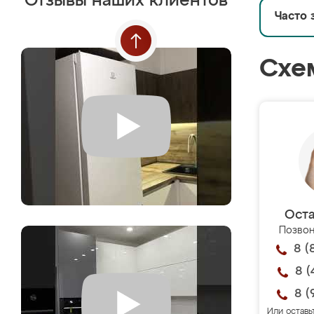
Отзывы наших клиентов
Часто 
Схе
Оста
Позвон
8 (
8 (
8 (
Или оставь