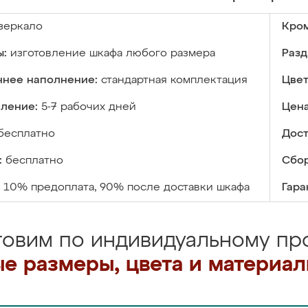
зеркало
Кром
ы:
изготовление шкафа любого размера
Разд
ннее наполнение:
стандартная комплектация
Цвет
вление:
5-7 рабочих дней
Цена
бесплатно
Дост
:
бесплатно
Сбор
10% предоплата, 90% после доставки шкафа
Гара
товим по индивидуальному про
е размеры, цвета и материа