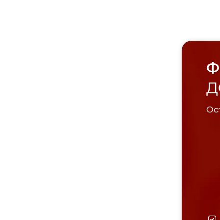
Ф
Д
Ост