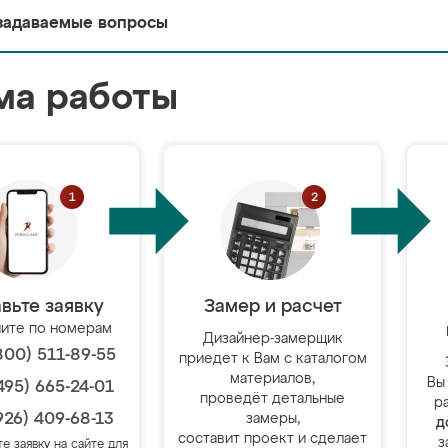
задаваемые вопросы
ма работы
вьте заявку
Замер и расчет
ите по номерам
Дизайнер-замерщик
800) 511-89-55
приедет к Вам с каталогом
материалов,
Вы
495) 665-24-01
проведёт детальные
р
926) 409-68-13
замеры,
д
составит проект и сделает
з
те заявку на сайте для