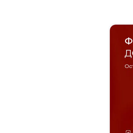
Ф
Д
Ост