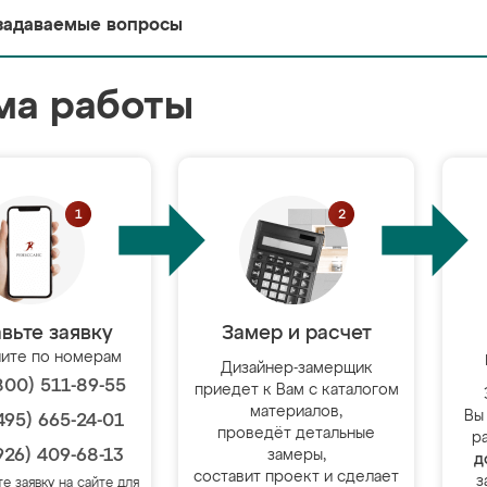
задаваемые вопросы
ма работы
вьте заявку
Замер и расчет
ите по номерам
Дизайнер-замерщик
800) 511-89-55
приедет к Вам с каталогом
материалов,
Вы
495) 665-24-01
проведёт детальные
р
926) 409-68-13
замеры,
д
составит проект и сделает
з
те заявку на сайте для