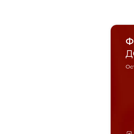
Ф
Д
Ост