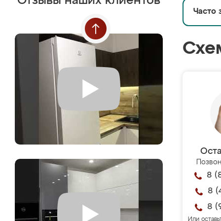
Отзывы наших клиентов
Часто 
Схе
Оста
Позвон
8 (
8 (
8 (
Или оставь