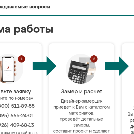
задаваемые вопросы
ма работы
вьте заявку
Замер и расчет
ите по номерам
Дизайнер-замерщик
800) 511-89-55
приедет к Вам с каталогом
материалов,
Вы
495) 665-24-01
проведёт детальные
р
926) 409-68-13
замеры,
д
составит проект и сделает
з
те заявку на сайте для