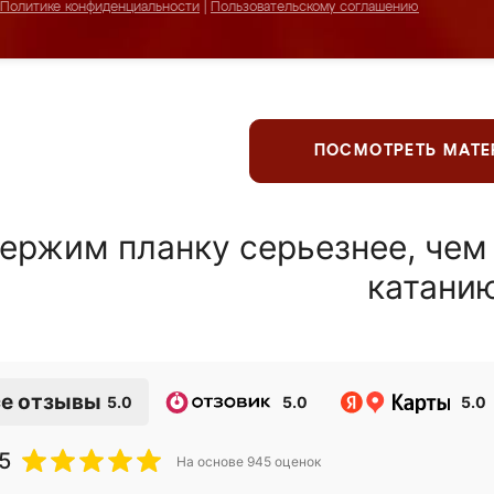
Политике конфиденциальности
|
Пользовательскому соглашению
ПОСМОТРЕТЬ МАТ
ержим планку серьезнее, чем
катани
е отзывы
5.0
5.0
5.0
5
На основе
945
оценок