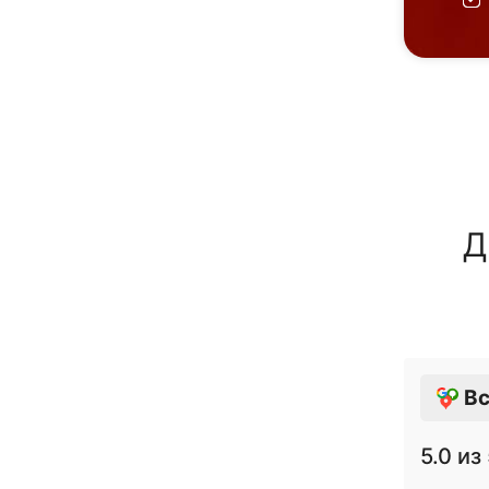
Д
Вс
5.0
из 