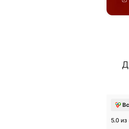
Д
Вс
5.0
из 