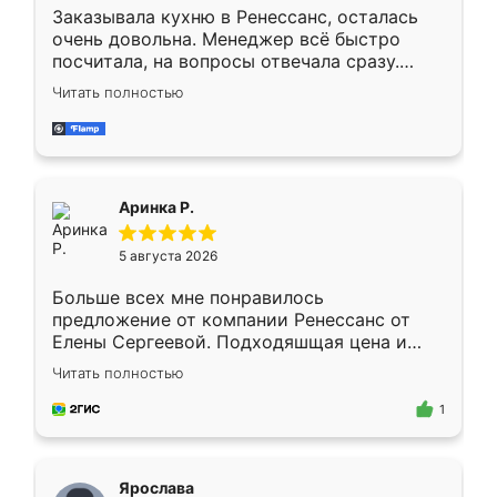
Заказывала кухню в Ренессанс, осталась
очень довольна. Менеджер всё быстро
посчитала, на вопросы отвечала сразу.
Замерщик приехал в субботу, подошёл к
Читать полностью
делу со всей ответственностью. Собрали
за день, ребята работали аккуратно, даже
пыли почти не было. Качество отличное,
ящики ходят плавно, ничего не скрипит.
Всё подошло как влитое.
Аринка Р.
5 августа 2026
Больше всех мне понравилось
предложение от компании Ренессанс от
Елены Сергеевой. Подходяшщая цена и
короткие сроки изготовления. Приехавший
Читать полностью
для замера сотрудник Владислав
предложил по моему эскизу самый
1
подходящий вариант шкафа. Немного его
видоизменил, получилось даже лучше, чем
я хотела.
Ярослава