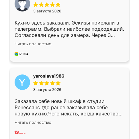
3 августа 2026
Кухню здесь заказали. Эскизы прислали в
телеграмм. Выбрали наиболее подходящий.
Согласовали день для замера. Через 3
недели кухня была уже готова. Остались
Читать полностью
довольны работой. Спасибо Ренессанс
мебель за качественную работу!
yaroslava1986
3 августа 2026
Заказала себе новый шкаф в студии
Ренессанс где ранее заказывала себе
новую кухню.Чего искать, когда качеством
вполне довольна. Служит кухня уже почти
Читать полностью
два года, нареканий нет.