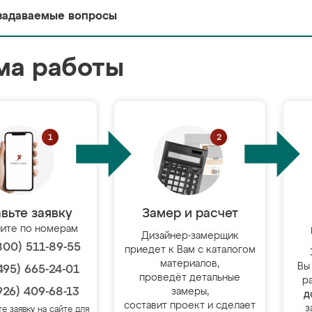
задаваемые вопросы
ма работы
вьте заявку
Замер и расчет
ите по номерам
Дизайнер-замерщик
800) 511-89-55
приедет к Вам с каталогом
материалов,
Вы
495) 665-24-01
проведёт детальные
р
926) 409-68-13
замеры,
д
составит проект и сделает
з
те заявку на сайте для