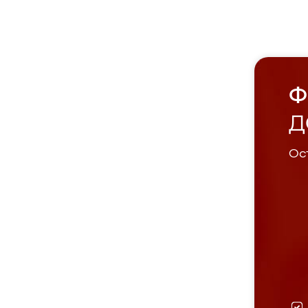
Ф
Д
Ост