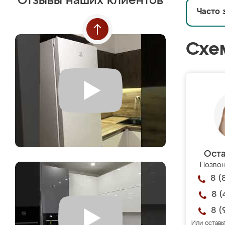
Отзывы наших клиентов
Часто 
Схе
Оста
Позвон
8 (
8 (
8 (
Или оставь