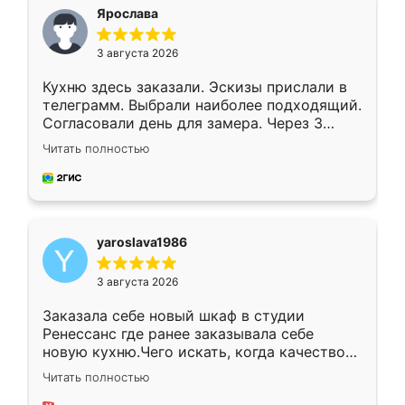
я хотела.
Ярослава
3 августа 2026
Кухню здесь заказали. Эскизы прислали в
телеграмм. Выбрали наиболее подходящий.
Согласовали день для замера. Через 3
недели кухня была уже готова. Остались
Читать полностью
довольны работой. Спасибо Ренессанс
мебель за качественную работу!
yaroslava1986
3 августа 2026
Заказала себе новый шкаф в студии
Ренессанс где ранее заказывала себе
новую кухню.Чего искать, когда качеством
вполне довольна. Служит кухня уже почти
Читать полностью
два года, нареканий нет.