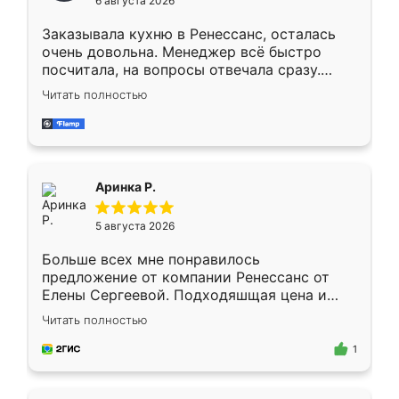
6 августа 2026
мебели буду заказывать только здесь.
Заказывала кухню в Ренессанс, осталась
очень довольна. Менеджер всё быстро
посчитала, на вопросы отвечала сразу.
Замерщик приехал в субботу, подошёл к
Читать полностью
делу со всей ответственностью. Собрали
за день, ребята работали аккуратно, даже
пыли почти не было. Качество отличное,
ящики ходят плавно, ничего не скрипит.
Всё подошло как влитое.
Аринка Р.
5 августа 2026
Больше всех мне понравилось
предложение от компании Ренессанс от
Елены Сергеевой. Подходяшщая цена и
короткие сроки изготовления. Приехавший
Читать полностью
для замера сотрудник Владислав
предложил по моему эскизу самый
1
подходящий вариант шкафа. Немного его
видоизменил, получилось даже лучше, чем