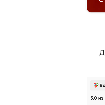
Д
Вс
5.0
из 