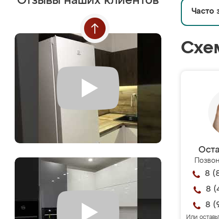
Отзывы наших клиентов
Часто 
Схе
Оста
Позвон
8 (
8 (
8 (
Или оставь