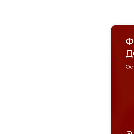
Ф
Д
Ост