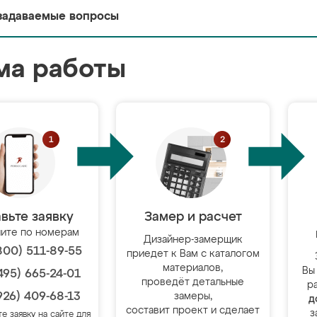
задаваемые вопросы
ма работы
вьте заявку
Замер и расчет
ите по номерам
Дизайнер-замерщик
800) 511-89-55
приедет к Вам с каталогом
материалов,
Вы
495) 665-24-01
проведёт детальные
р
926) 409-68-13
замеры,
д
составит проект и сделает
з
те заявку на сайте для