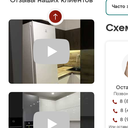
Отзывы наших клиентов
Часто 
Схе
Оста
Позвон
8 (
8 (
8 (
Или оставь