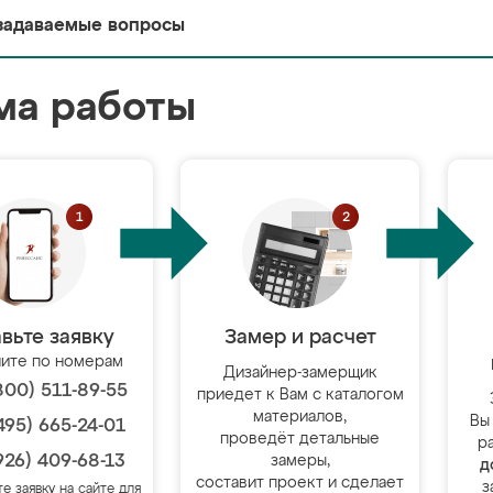
задаваемые вопросы
ма работы
вьте заявку
Замер и расчет
ите по номерам
Дизайнер-замерщик
800) 511-89-55
приедет к Вам с каталогом
материалов,
Вы
495) 665-24-01
проведёт детальные
р
926) 409-68-13
замеры,
д
составит проект и сделает
з
те заявку на сайте для