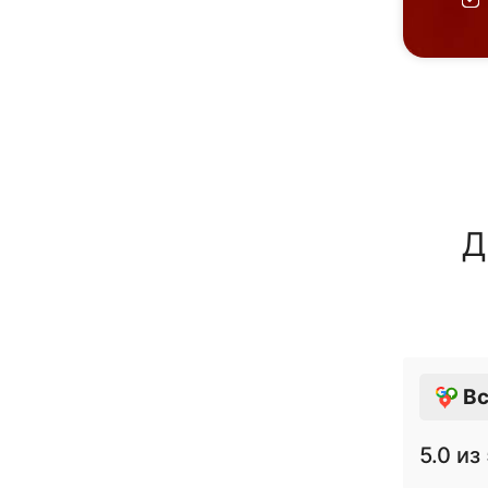
Д
Вс
5.0
из 