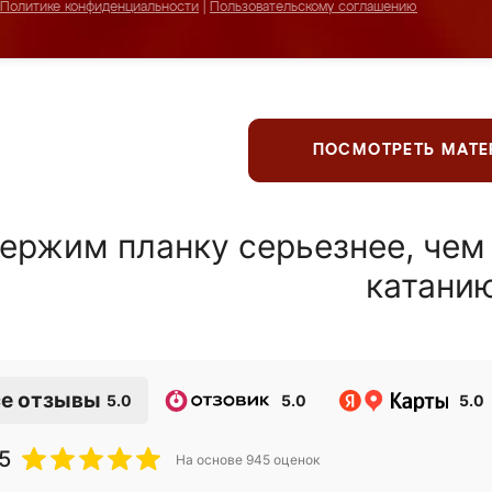
Политике конфиденциальности
|
Пользовательскому соглашению
ПОСМОТРЕТЬ МАТ
ержим планку серьезнее, чем
катани
е отзывы
5.0
5.0
5.0
5
На основе
945
оценок