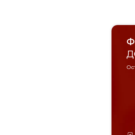
Ф
Д
Ост